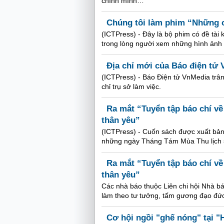
chính mình…
Chúng tôi làm phim “Những c
(ICTPress) - Đây là bộ phim có đề tà
trong lòng người xem những hình ảnh 
Địa chỉ mới của Báo điện tử
(ICTPress) - Báo Điện tử VnMedia trân
chỉ trụ sở làm việc.
Ra mắt “Tuyển tập báo chí v
thân yêu”
(ICTPress) - Cuốn sách được xuất bả
những ngày Tháng Tám Mùa Thu lịch 
Ra mắt “Tuyển tập báo chí v
thân yêu”
Các nhà báo thuộc Liên chi hội Nhà bá
làm theo tư tưởng, tấm gương đạo đức
Cơ hội ngồi "ghế nóng" tại "