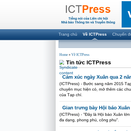
Trang chủ
Về ICTPress
Chuyển đ
Home
»
Về ICTPress
Tin tức ICTPress
Cảm xúc ngày Xuân qua 2 nă
(ICTPress) - Bước sang năm 2015 Tạp 
chuyên mục hiện có, mở thêm các chuy
của Tạp chí.
Gian trưng bày Hội báo Xuân
(ICTPress) - "Đây là Hội báo Xuân lớn 
đa dạng, phong phú, công phu".