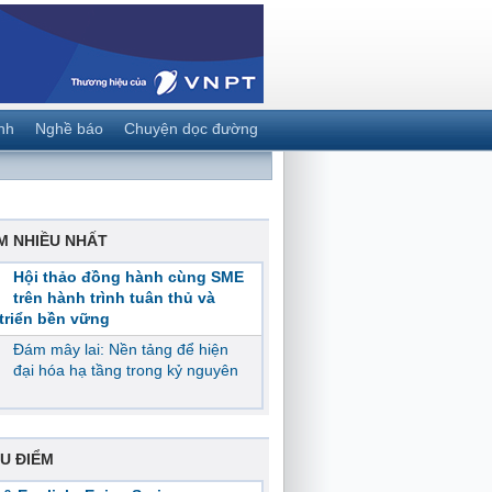
nh
Nghề báo
Chuyện dọc đường
M NHIỀU NHẤT
Hội thảo đồng hành cùng SME
trên hành trình tuân thủ và
triển bền vững
Đám mây lai: Nền tảng để hiện
đại hóa hạ tầng trong kỷ nguyên
U ĐIỂM