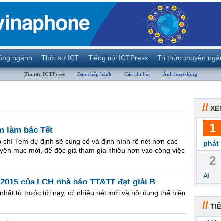
ộng ngành
Thời sự ICT
Tiếng nói ICTPress
Tri thức chuyên ngà
Tin tức ICTPress
Ban chấp hành
Các chi hội
Ảnh hoạt động
//
XE
1
m làm báo Tết
chí Tem dự định sẽ củng cố và định hình rõ nét hơn các
phát 
ên mục mới, để độc giả tham gia nhiều hơn vào công việc
2
AI
 2015 của LCH nhà báo TT&TT đạt giải B
nhất từ trước tới nay, có nhiều nét mới và nội dung thể hiện
//
TIÊ