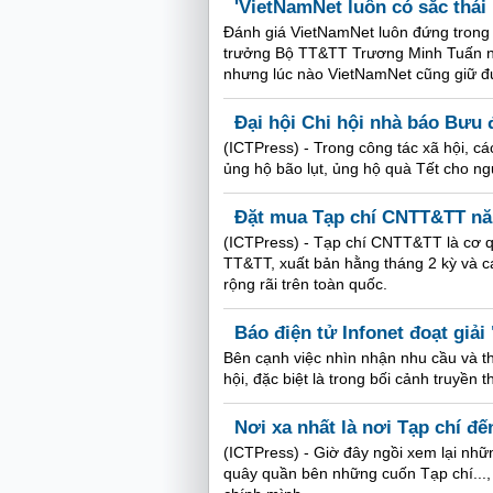
'VietNamNet luôn có sắc thái 
Đánh giá VietNamNet luôn đứng trong 
trưởng Bộ TT&TT Trương Minh Tuấn nh
nhưng lúc nào VietNamNet cũng giữ đư
Đại hội Chi hội nhà báo Bưu 
(ICTPress) - Trong công tác xã hội, cá
ủng hộ bão lụt, ủng hộ quà Tết cho ng
Đặt mua Tạp chí CNTT&TT n
(ICTPress) - Tạp chí CNTT&TT là cơ qua
TT&TT, xuất bản hằng tháng 2 kỳ và 
rộng rãi trên toàn quốc.
Báo điện tử Infonet đoạt giải
Bên cạnh việc nhìn nhận nhu cầu và th
hội, đặc biệt là trong bối cảnh truyền 
Nơi xa nhất là nơi Tạp chí đ
(ICTPress) - Giờ đây ngồi xem lại nhữn
quây quần bên những cuốn Tạp chí..