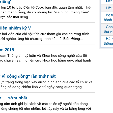
Life
riêng'
Top 10 tờ báo điện tử được bạn độc quan tâm nhất, Thứ
Life
ấn mạnh rằng, dù có những lúc "vui buồn, thăng trầm"
Bộ 
ợc sắc thái riêng.
hành 
Goog
điện nhiệm kỳ V
thú v
c hội viên của chi hội tích cực tham gia các chương trình
ười nghèo, ủng hộ chương trình kết nối Biển Đông...
Hà N
thông
ăm 2015
n Thông tin, Lý luận và Khoa học công nghệ của Bộ
các chuyên san nghiên cứu khoa học hằng quý, phát hành
 "Vì cộng đồng" lần thứ nhất
ực trạng trong việc xây dựng hình ảnh của các tổ chức xã
thông số đang chiếm lĩnh vị trí ngày càng quan trọng.
ến … sớm nhất
g tấm ảnh ghi lại cảnh về các chiến sỹ ngoài đảo đang
., lòng chúng tôi nhẹ nhõm, bớt áy náy và tự bằng lòng với