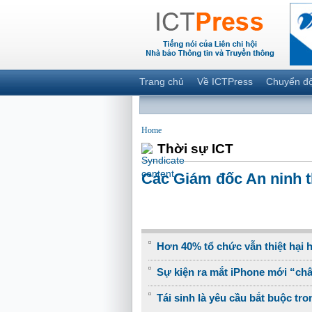
Trang chủ
Về ICTPress
Chuyển đ
Home
Thời sự ICT
Các Giám đốc An ninh t
Hơn 40% tổ chức vẫn thiệt hại 
Sự kiện ra mắt iPhone mới “châ
Tái sinh là yêu cầu bắt buộc tr