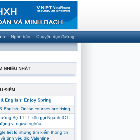
ành
Nghề báo
Chuyện dọc đường
M NHIỀU NHẤT
U ĐIỂM
 & English: Enjoy Spring
 & English: Online courses are rising
trưởng Bộ TTTT kêu gọi Ngành ICT
động vì người nghèo
le tiết lộ những tìm kiếm thông tin
ị về tình yêu dịp Valentine