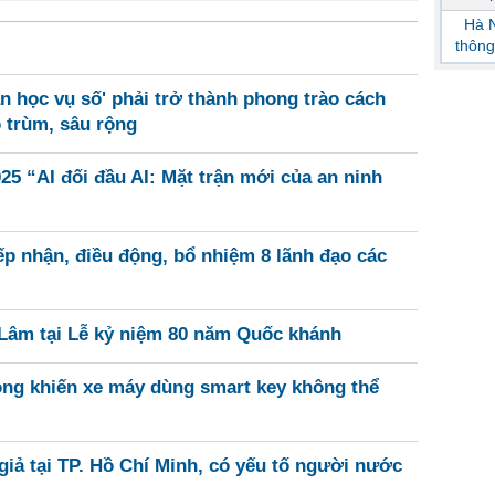
Hà N
thông
n học vụ số' phải trở thành phong trào cách
o trùm, sâu rộng
25 “AI đối đầu AI: Mặt trận mới của an ninh
ếp nhận, điều động, bổ nhiệm 8 lãnh đạo các
 Lâm tại Lễ kỷ niệm 80 năm Quốc khánh
óng khiến xe máy dùng smart key không thể
giả tại TP. Hồ Chí Minh, có yếu tố người nước