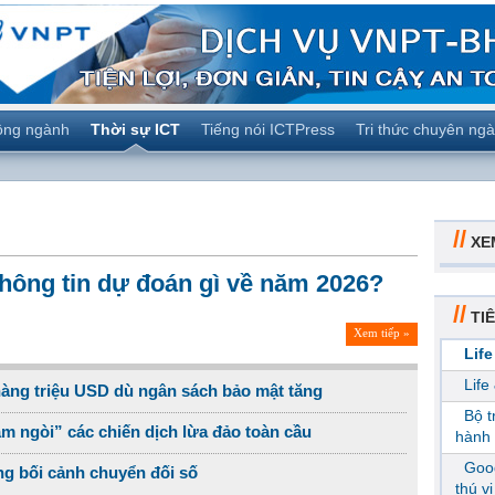
ộng ngành
Thời sự ICT
Tiếng nói ICTPress
Tri thức chuyên ng
//
XE
hông tin dự đoán gì về năm 2026?
//
TIÊ
Xem tiếp »
Life
Life
hàng triệu USD dù ngân sách bảo mật tăng
Bộ 
m ngòi” các chiến dịch lừa đảo toàn cầu
hành 
Goog
ong bối cảnh chuyển đối số
thú v