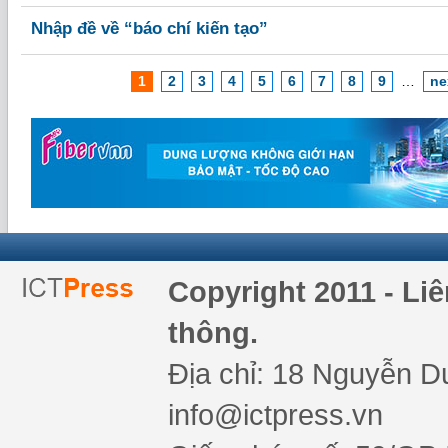
Nhập đề về “báo chí kiến tạo”
1
2
3
4
5
6
7
8
9
…
ne
Copyright 2011 - Li
thông.
Địa chỉ: 18 Nguyễn Du
info@ictpress.vn