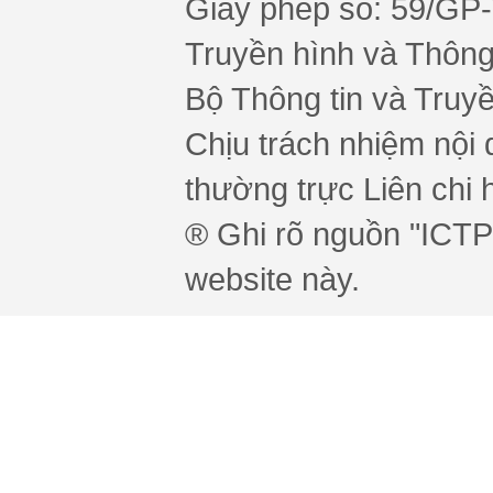
Giấy phép số: 59/GP
Truyền hình và Thông 
Bộ Thông tin và Truy
Chịu trách nhiệm nội 
thường trực Liên chi h
® Ghi rõ nguồn "ICTPr
website này.