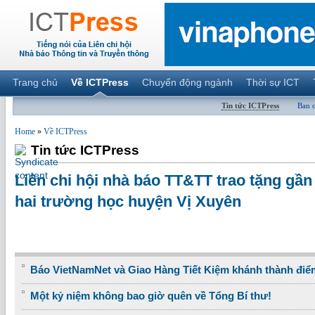
Trang chủ
Về ICTPress
Chuyển động ngành
Thời sự ICT
Tin tức ICTPress
Ban 
Home
»
Về ICTPress
Tin tức ICTPress
Liên chi hội nhà báo TT&TT trao tặng gần
hai trường học huyện Vị Xuyên
Báo VietNamNet và Giao Hàng Tiết Kiệm khánh thành điể
Một kỷ niệm không bao giờ quên về Tổng Bí thư!