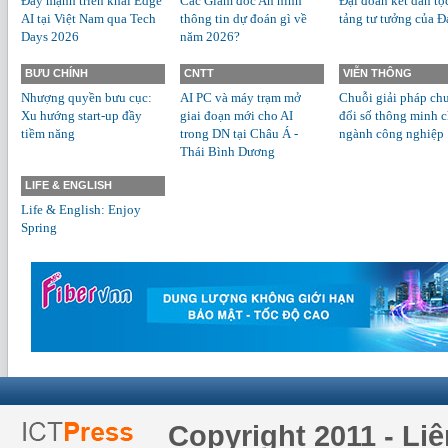
Đẩy mạnh triển khai Edge
Các Giám đốc An ninh
Đại đoàn kết dân tộ
AI tại Việt Nam qua Tech
thông tin dự đoán gì về
tảng tư tưởng của Đ
Days 2026
năm 2026?
BƯU CHÍNH
CNTT
VIỄN THÔNG
Nhượng quyền bưu cục:
AI PC và máy trạm mở
Chuỗi giải pháp ch
Xu hướng start-up đầy
giai đoạn mới cho AI
đổi số thông minh 
tiềm năng
trong DN tại Châu Á -
ngành công nghiệp
Thái Bình Dương
LIFE & ENGLISH
Life & English: Enjoy
Spring
Copyright 2011 - Li