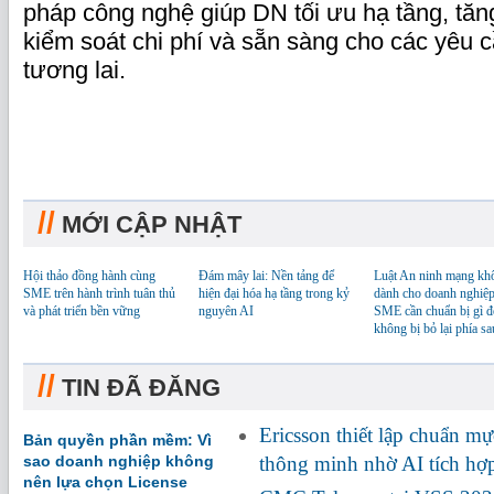
pháp công nghệ giúp DN tối ưu hạ tầng, tă
kiểm soát chi phí và sẵn sàng cho các yêu cầ
tương lai.
//
MỚI CẬP NHẬT
Hội thảo đồng hành cùng
Đám mây lai: Nền tảng để
Luật An ninh mạng kh
SME trên hành trình tuân thủ
hiện đại hóa hạ tầng trong kỷ
dành cho doanh nghiệp
và phát triển bền vững
nguyên AI
SME cần chuẩn bị gì đ
không bị bỏ lại phía sa
//
TIN ĐÃ ĐĂNG
Ericsson thiết lập chuẩn m
Bản quyền phần mềm: Vì
sao doanh nghiệp không
thông minh nhờ AI tích h
nên lựa chọn License