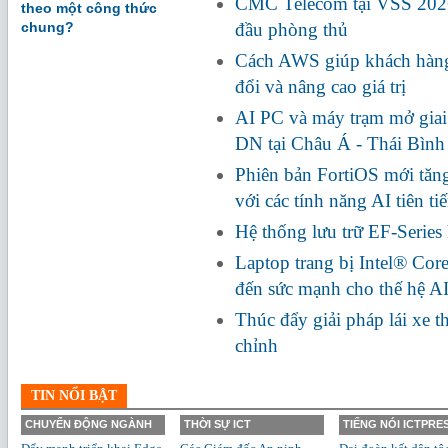
CMC Telecom tại VSS 2026:
theo một công thức
chung?
đầu phòng thủ
Cách AWS giúp khách hàng
đổi và nâng cao giá trị
AI PC và máy trạm mở giai
DN tại Châu Á - Thái Bìn
Phiên bản FortiOS mới tă
với các tính năng AI tiên ti
Hệ thống lưu trữ EF-Series
Laptop trang bị Intel® Cor
đến sức mạnh cho thế hệ A
Thúc đẩy giải pháp lái xe 
chỉnh
TIN NỔI BẬT
CHUYỂN ĐỘNG NGÀNH
THỜI SỰ ICT
TIẾNG NÓI ICTPRE