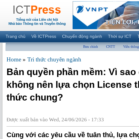
Trang chủ
Về ICTPress
Chuyển động ngành
Thời sự ICT
Bưu chính
CNTT
Viễn thông
Home
»
Tri thức chuyên ngành
Bản quyền phần mềm: Vì sao
không nên lựa chọn License 
thức chung?
Được xuất bản vào Wed, 24/06/2026 - 17:33
Cùng với các yêu cầu về tuân thủ, lựa c