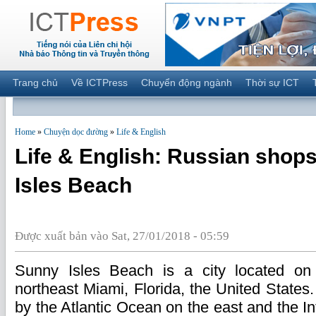
Trang chủ
Về ICTPress
Chuyển động ngành
Thời sự ICT
Home
»
Chuyện dọc đường
»
Life & English
Life & English: Russian shop
Isles Beach
Được xuất bản vào Sat, 27/01/2018 - 05:59
Sunny Isles Beach is a city located on 
northeast Miami, Florida, the United States
by the Atlantic Ocean on the east and the I