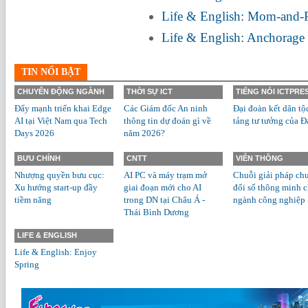
Life & English: Mom-and-P
Life & English: Anchorage
TIN NỔI BẬT
CHUYỂN ĐỘNG NGÀNH
THỜI SỰ ICT
TIẾNG NÓI ICTPRE
Đẩy mạnh triển khai Edge
Các Giám đốc An ninh
Đại đoàn kết dân tộ
AI tại Việt Nam qua Tech
thông tin dự đoán gì về
tảng tư tưởng của Đ
Days 2026
năm 2026?
BƯU CHÍNH
CNTT
VIỄN THÔNG
Nhượng quyền bưu cục:
AI PC và máy trạm mở
Chuỗi giải pháp ch
Xu hướng start-up đầy
giai đoạn mới cho AI
đổi số thông minh 
tiềm năng
trong DN tại Châu Á -
ngành công nghiệp
Thái Bình Dương
LIFE & ENGLISH
Life & English: Enjoy
Spring