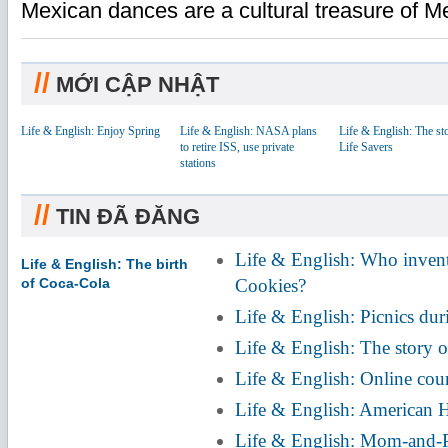
Mexican dances are a cultural treasure of 
//
MỚI CẬP NHẬT
Life & English: Enjoy Spring
Life & English: NASA plans
Life & English: The st
to retire ISS, use private
Life Savers
stations
//
TIN ĐÃ ĐĂNG
Life & English: Who inven
Life & English: The birth
of Coca-Cola
Cookies?
Life & English: Picnics du
Life & English: The story of
Life & English: Online cour
Life & English: American 
Life & English: Mom-and-P