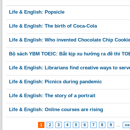
Life & English: Popsicle
Life & English: The birth of Coca-Cola
Life & English: Who invented Chocolate Chip Cooki
Bộ sách YBM TOEIC: Bắt kịp xu hướng ra đề thi TO
Life & English: Librarians find creative ways to serv
Life & English: Picnics during pandemic
Life & English: The story of a portrait
Life & English: Online courses are rising
1
2
3
4
5
6
7
8
9
…
ne