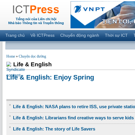
Trang chủ
Về ICTPress
Chuyển động ngành
Thời sự ICT
Home
»
Chuyện dọc đường
Life & English
Life & English: Enjoy Spring
Life & English: NASA plans to retire ISS, use private stati
Life & English: Librarians find creative ways to serve kids
Life & English: The story of Life Savers