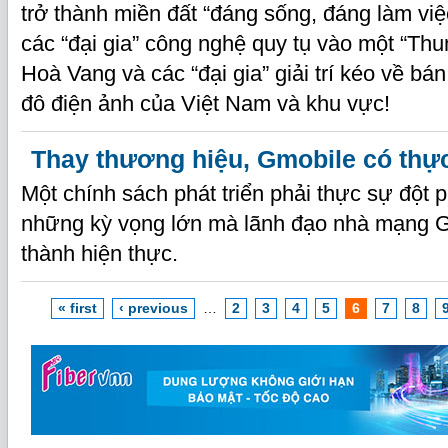
trở thành miền đất “đáng sống, đáng làm vi
các “đại gia” công nghệ quy tụ vào một “Thu
Hoà Vang và các “đại gia” giải trí kéo về bá
đô điện ảnh của Việt Nam và khu vực!
Thay thương hiệu, Gmobile có thực
Một chính sách phát triển phải thực sự đột 
những kỳ vọng lớn mà lãnh đạo nhà mạng Gm
thành hiện thực.
« first
‹ previous
…
2
3
4
5
6
7
8