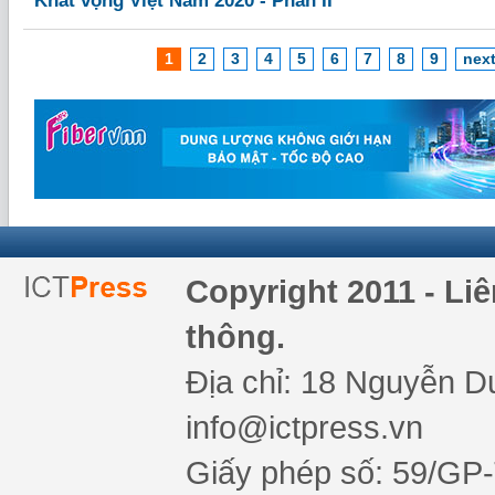
Khát vọng Việt Nam 2020 - Phần II
1
2
3
4
5
6
7
8
9
next
Copyright 2011 - Li
thông.
Địa chỉ: 18 Nguyễn Du
info@ictpress.vn
Giấy phép số: 59/GP