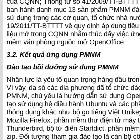
của CQNN; Thông tư số 41/2009/TT-BTTTT 
ban hành danh mục 13 sản phẩm PMNM đá
sử dụng trong các cơ quan, tổ chức nhà nư
19/2011/TT-BTTTT về quy định áp dụng tiêu 
liệu mở trong CQNN nhằm thúc đẩy việc ứn
mềm văn phòng nguồn mở OpenOffice.
3.2. Kết quả ứng dụng PMNM
Đào tạo bồi dưỡng sử dụng PMNM
Nhân lực là yếu tố quan trọng hàng đầu t
Vì vậy, đa số các địa phương đã tổ chức đà
PMNM, chủ yếu là hướng dẫn sử dụng Open
tạo sử dụng hệ điều hành Ubuntu và các ph
thông dụng khác như bộ gõ tiếng Việt Unikey
Mozilla Firefox, phần mềm thư điện tử máy 
Thunderbird, bộ từ điển Startdict, phần mềm
zip. Đối tượng tham gia đào tạo là cán bộ c