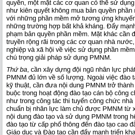
quyền, một mặt các cơ quan có thể sử dụng
như kiên quyết không mua bản quyền phần
với những phần mềm mở tương ứng khuyến 
những trường hợp bất khả kháng. Đẩy mạnh 
phạm bản quyền phần mềm. Mặt khác cần đ
truyền rộng rãi trong các cơ quan nhà nước
nghiệp và xã hội về việc sử dụng phần mềm
chú trọng giải pháp sử dụng PMNM.
Thứ ba
, cần xây dựng đội ngũ nhân lực phát
PMNM đủ lớn về số lượng. Ngoài việc đào t
kỹ thuật, cần đưa nội dung PMNM trở thành
buộc trong hoạt động đào tạo cán bộ công 
như trong công tác thi tuyển công chức nhà
chuẩn bị nhân lực làm chủ được PMNM từ 
nội dung đào tạo và sử dụng PMNM trong hệ
đào tạo từ cấp phổ thông đến đào tạo cao đă
Giáo dục và Đào tạo cần đẩy mạnh triển kh