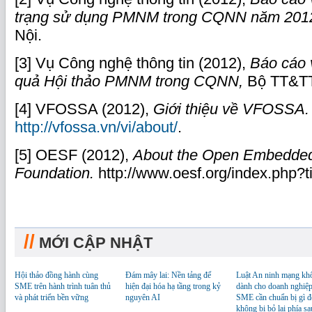
trạng sử dụng PMNM
trong CQNN năm 201
Nội.
[3] Vụ Công nghệ thông tin (2012),
Báo cáo 
quả Hội thảo PMNM trong CQNN,
Bộ TT&TT
[4] VFOSSA (2012),
Giới thiệu về VFOSSA.
http://vfossa.vn/vi/about/
.
[5] OESF (2012),
About the
Open Embedded
Foundation.
http://www.oesf.org/index.php?
//
MỚI CẬP NHẬT
Hội thảo đồng hành cùng
Đám mây lai: Nền tảng để
Luật An ninh mạng kh
SME trên hành trình tuân thủ
hiện đại hóa hạ tầng trong kỷ
dành cho doanh nghiệp
và phát triển bền vững
nguyên AI
SME cần chuẩn bị gì đ
không bị bỏ lại phía sa