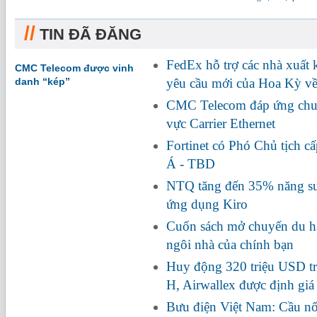
//
TIN ĐÃ ĐĂNG
FedEx hỗ trợ các nhà xuất
CMC Telecom được vinh
danh “kép”
yêu cầu mới của Hoa Kỳ về
CMC Telecom đáp ứng chuẩ
vực Carrier Ethernet
Fortinet có Phó Chủ tịch c
Á - TBD
NTQ tăng đến 35% năng suấ
ứng dụng Kiro
Cuốn sách mở chuyến du hà
ngôi nhà của chính bạn
Huy động 320 triệu USD tr
H, Airwallex được định giá
Bưu điện Việt Nam: Cầu nối