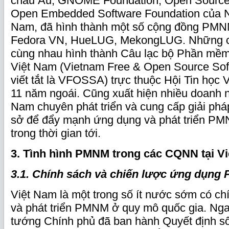
châu Âu, GNOME Foundation, Open Source f
Open Embedded Software Foundation của N
Nam, đã hình thành một số cộng đồng PM
Fedora VN, HueLUG, MekongLUG. Những c
cùng nhau hình thành Câu lạc bộ Phần mề
Việt Nam (Vietnam Free & Open Source Soft
viết tắt là VFOSSA) trực thuộc Hội Tin học
11 năm ngoái. Cũng xuất hiện nhiều doanh 
Nam chuyên phát triển và cung cấp giải p
sở để đẩy mạnh ứng dụng và phát triển PM
trong thời gian tới.
3. Tình hình PMNM trong các CQNN
tại V
3.1. Chính sách và chiến lược ứng dụn
Việt Nam là một trong số ít nước sớm có c
và phát triển PMNM ở quy mô quốc gia. Ng
tướng Chính phủ đã ban hành Quyết định 