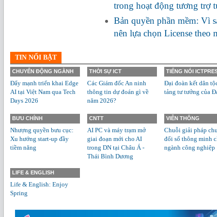
trong hoạt động tương trợ 
Bản quyền phần mềm: Vì s
nên lựa chọn License theo
TIN NỔI BẬT
CHUYỂN ĐỘNG NGÀNH
THỜI SỰ ICT
TIẾNG NÓI ICTPRE
Đẩy mạnh triển khai Edge
Các Giám đốc An ninh
Đại đoàn kết dân tộ
AI tại Việt Nam qua Tech
thông tin dự đoán gì về
tảng tư tưởng của Đ
Days 2026
năm 2026?
BƯU CHÍNH
CNTT
VIỄN THÔNG
Nhượng quyền bưu cục:
AI PC và máy trạm mở
Chuỗi giải pháp ch
Xu hướng start-up đầy
giai đoạn mới cho AI
đổi số thông minh 
tiềm năng
trong DN tại Châu Á -
ngành công nghiệp
Thái Bình Dương
LIFE & ENGLISH
Life & English: Enjoy
Spring