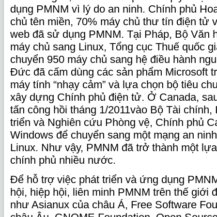
dụng PMNM vì lý do an ninh. Chính phủ Ho
chủ tên miền, 70% máy chủ thư tín điện tử
web đã sử dụng PMNM. Tại Pháp, Bộ Văn h
máy chủ sang Linux, Tổng cục Thuế quốc g
chuyển 950 máy chủ sang hệ điều hành ng
Đức đã cấm dùng các sản phẩm Microsoft tr
máy tính “nhạy cảm” và lựa chọn bộ tiêu ch
xây dựng Chính phủ điện tử. Ở Canada, sau 
tấn công hồi tháng 1/2011vào Bộ Tài chính,
triển và Nghiên cứu Phòng vệ, Chính phủ C
Windows để chuyển sang một mạng an ninh 
Linux. Như vậy, PMNM đã trở thành một lự
chính phủ nhiều nước.
Để hỗ trợ việc phát triển và ứng dụng PMNM
hội, hiệp hội, liên minh PMNM trên thế giới
như Asianux của châu Á, Free Software Fo