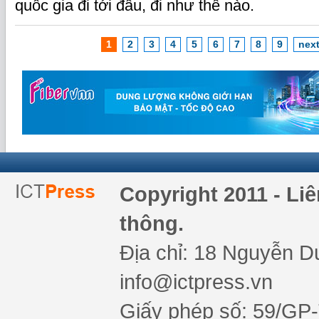
quốc gia đi tới đâu, đi như thế nào.
1
2
3
4
5
6
7
8
9
next
Copyright 2011 - Li
thông.
Địa chỉ: 18 Nguyễn Du
info@ictpress.vn
Giấy phép số: 59/GP