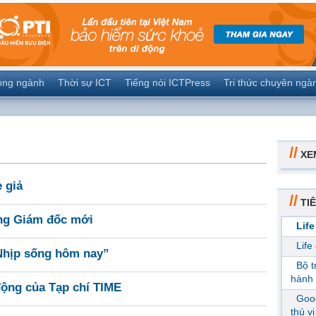
ộng ngành
Thời sự ICT
Tiếng nói ICTPress
Tri thức chuyên ngà
//
XE
 giả
//
TIÊ
ổng Giám đốc mới
Life
Life
 Nhịp sống hôm nay”
Bộ 
hành 
động của Tạp chí TIME
Goog
thú v