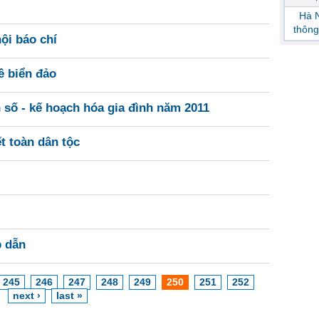
Hà N
thông
ội báo chí
ề biển đảo
n số - kế hoạch hóa gia đình năm 2011
t toàn dân tộc
p dẫn
245
246
247
248
249
250
251
252
next ›
last »