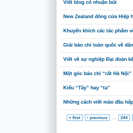
Viết blog có nhuận bút
New Zealand đóng cửa Hiệp h
Khuyến khích các tác phẩm v
Giải báo chí toàn quốc về dâ
Viết về sự nghiệp Ðại đoàn kế
Một góc báo chí “rất Hà Nội”
Kiểu “Tây” hay “ta”
Những cách viết mào đầu hấ
« first
‹ previous
…
244