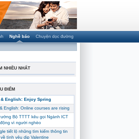
nh
Nghề báo
Chuyện dọc đường
M NHIỀU NHẤT
U ĐIỂM
 & English: Enjoy Spring
 & English: Online courses are rising
trưởng Bộ TTTT kêu gọi Ngành ICT
động vì người nghèo
le tiết lộ những tìm kiếm thông tin
ị về tình yêu dịp Valentine