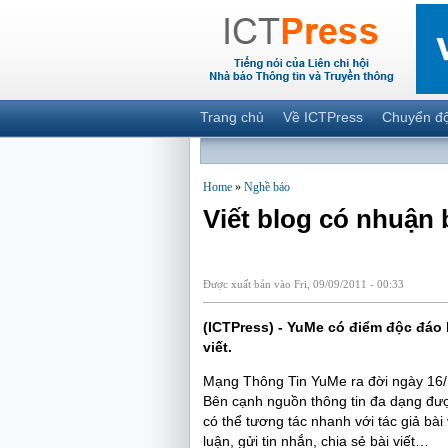
Trang chủ
Về ICTPress
Chuyển đ
Home
»
Nghề báo
Viết blog có nhuận 
Được xuất bản vào Fri, 09/09/2011 - 00:33
(ICTPress) - YuMe có điểm độc đáo 
viết.
Mạng Thông Tin YuMe ra đời ngày 16/
Bên cạnh nguồn thông tin đa dạng đượ
có thể tương tác nhanh với tác giả bài
luận, gửi tin nhắn, chia sẻ bài viết…