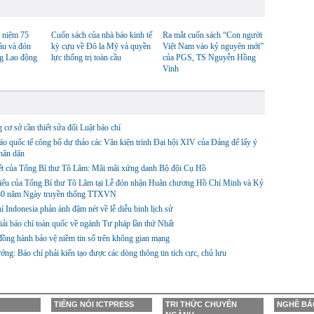
 niệm 75
Cuốn sách của nhà báo kinh tế
Ra mắt cuốn sách “Con người
ầu và đón
kỳ cựu về Đô la Mỹ và quyền
Việt Nam vào kỷ nguyên mới”
g Lao động
lực thống trị toàn cầu
của PGS, TS Nguyễn Hồng
Vinh
cơ sở cần thiết sửa đổi Luật báo chí
o quốc tế công bố dự thảo các Văn kiện trình Đại hội XIV của Đảng để lấy ý
hân dân
ết của Tổng Bí thư Tô Lâm: Mãi mãi xứng danh Bộ đội Cụ Hồ
biểu của Tổng Bí thư Tô Lâm tại Lễ đón nhận Huân chương Hồ Chí Minh và Kỷ
80 năm Ngày truyền thống TTXVN
í Indonesia phản ánh đậm nét về lễ diễu binh lịch sử
iải báo chí toàn quốc về ngành Tư pháp lần thứ Nhất
ng hành bảo vệ niềm tin số trên không gian mạng
ớng: Báo chí phải kiến tạo được các dòng thông tin tích cực, chủ lưu
TIẾNG NÓI ICTPRESS
TRI THỨC CHUYÊN
NGHỀ BÁ