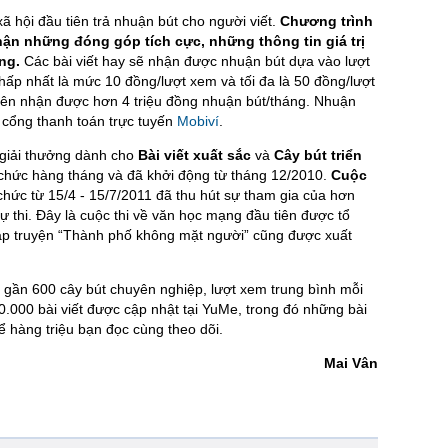
 hội đầu tiên trả nhuận bút cho người viết.
Chương trình
ận những đóng góp tích cực, những thông tin giá trị
ồng.
Các bài viết hay sẽ nhận được nhuận bút dựa vào lượt
thấp nhất là mức 10 đồng/lượt xem và tối đa là 50 đồng/lượt
viên nhận được hơn 4 triệu đồng nhuận bút/tháng. Nhuận
 cổng thanh toán trực tuyến
Mobiví
.
giải thưởng dành cho
Bài viết xuất sắc
và
Cây bút triển
chức hàng tháng và đã khởi động từ tháng 12/2010.
Cuộc
hức từ 15/4 - 15/7/2011 đã thu hút sự tham gia của hơn
ự thi. Đây là cuộc thi về văn học mạng đầu tiên được tổ
 tập truyện “Thành phố không mặt người” cũng được xuất
, gần 600 cây bút chuyên nghiệp, lượt xem trung bình mỗi
0.000 bài viết được cập nhật tại YuMe, trong đó những bài
để hàng triệu bạn đọc cùng theo dõi.
Mai Vân