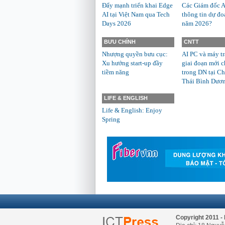
Đẩy mạnh triển khai Edge
Các Giám đốc A
AI tại Việt Nam qua Tech
thông tin dự đo
Days 2026
năm 2026?
BƯU CHÍNH
CNTT
Nhượng quyền bưu cục:
AI PC và máy t
Xu hướng start-up đầy
giai đoạn mới c
tiềm năng
trong DN tại Ch
Thái Bình Dươ
LIFE & ENGLISH
Life & English: Enjoy
Spring
Copyright 2011 - 