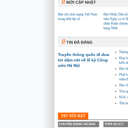
//
MỚI CẬP NHẬT
Báo chí cách mạng Việt Nam
Báo Nhân Dân kỷ
trong thời đại số
năm Ngày ra số đ
nhận Huân chươn
hạng Nhất
//
TIN ĐÃ ĐĂNG
Những 
Truyền thông quốc tế đưa
Họp bá
tin đậm nét về lễ ký Công
kiến n
ước Hà Nội
Bài vi
Phát 
niệm 
Báo ch
Trao g
KOL đồ
Thủ tư
TIN NỔI BẬT
CHUYỂN ĐỘNG NGÀNH
THỜI SỰ ICT