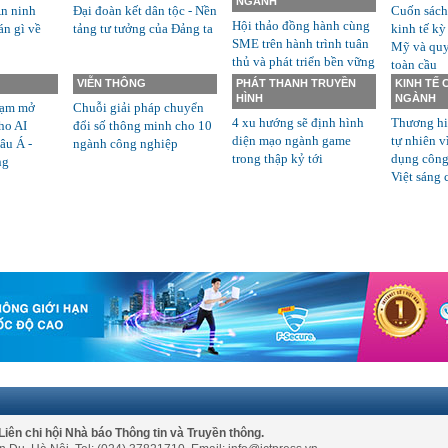
NGÀNH
n ninh
Đại đoàn kết dân tộc - Nền
Cuốn sách
Hội thảo đồng hành cùng
án gì về
tảng tư tưởng của Đảng ta
kinh tế kỳ
SME trên hành trình tuân
Mỹ và quyề
thủ và phát triển bền vững
toàn cầu
VIỄN THÔNG
PHÁT THANH TRUYỀN
KINH TẾ
HÌNH
NGÀNH
rạm mở
Chuỗi giải pháp chuyển
4 xu hướng sẽ định hình
Thương hi
ho AI
đổi số thông minh cho 10
diện mạo ngành game
tự nhiên v
âu Á -
ngành công nghiệp
trong thập kỷ tới
dụng công
ng
Việt sáng 
Liên chi hội Nhà báo Thông tin và Truyền thông.