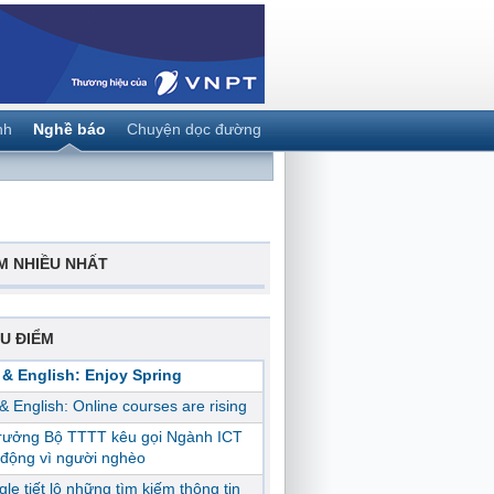
nh
Nghề báo
Chuyện dọc đường
M NHIỀU NHẤT
U ĐIỂM
 & English: Enjoy Spring
 & English: Online courses are rising
trưởng Bộ TTTT kêu gọi Ngành ICT
động vì người nghèo
le tiết lộ những tìm kiếm thông tin