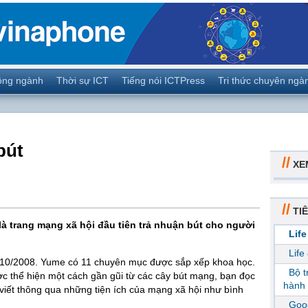
ộng ngành
Thời sự ICT
Tiếng nói ICTPress
Tri thức chuyên ngà
bút
//
XE
//
TIÊ
là trang mạng xã hội đầu tiên trả nhuận bút cho người
Life
Life
10/2008. Yume có 11 chuyên mục được sắp xếp khoa học.
Bộ 
c thể hiện một cách gần gũi từ các cây bút mạng, bạn đọc
hành 
 viết thông qua những tiện ích của mạng xã hội như bình
Goog