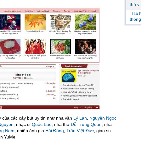
thú v
Hà N
thông
ay của các cây bút uy tín như nhà văn
Lý Lan
,
Nguyễn Ngọc
Nguyên
, nhạc sĩ
Quốc Bảo
, nhà thơ
Đỗ Trung Quân
, nhà
ng Nam
, nhiếp ảnh gia
Hải Đông
,
Trần Việt Đức
, giáo sư
in YuMe.