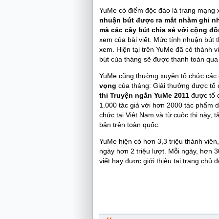
YuMe có điểm độc đáo là trang mạng xã
nhuận bút được ra mắt nhằm ghi nh
mà các cây bút chia sẻ với cộng đ
xem của bài viết. Mức tính nhuận bút 
xem. Hiện tại trên YuMe đã có thành 
bút của tháng sẽ được thanh toán qua
YuMe cũng thường xuyên tổ chức các 
vọng
của tháng: Giải thưởng được tổ 
thi Truyện ngắn YuMe 2011
được tổ c
1.000 tác giả với hơn 2000 tác phẩm d
chức tại Việt Nam và từ cuộc thi này,
bản trên toàn quốc.
YuMe hiện có hơn 3,3 triệu thành viên
ngày hơn 2 triệu lượt. Mỗi ngày, hơn 3
viết hay được giới thiệu tại trang chủ 