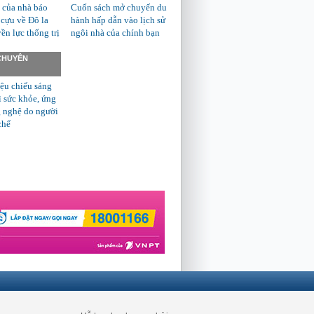
 của nhà báo
Cuốn sách mở chuyến du
 cựu về Đô la
hành hấp dẫn vào lịch sử
n lực thống trị
ngôi nhà của chính bạn
 CHUYÊN
ệu chiếu sáng
ì sức khỏe, ứng
 nghệ do người
chế