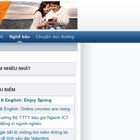
nh
Nghề báo
Chuyện dọc đường
M NHIỀU NHẤT
U ĐIỂM
 & English: Enjoy Spring
 & English: Online courses are rising
trưởng Bộ TTTT kêu gọi Ngành ICT
động vì người nghèo
le tiết lộ những tìm kiếm thông tin
ị về tình yêu dịp Valentine