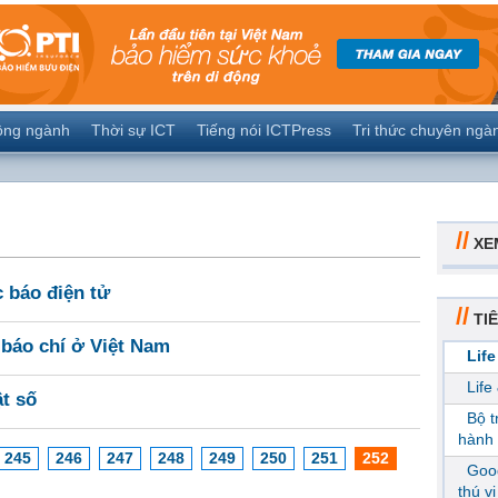
ộng ngành
Thời sự ICT
Tiếng nói ICTPress
Tri thức chuyên ngà
//
XE
c báo điện tử
//
TIÊ
 báo chí ở Việt Nam
Life
Life
ật số
Bộ 
hành 
245
246
247
248
249
250
251
252
Goog
thú v