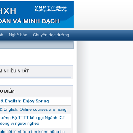
nh
Nghề báo
Chuyện dọc đường
M NHIỀU NHẤT
U ĐIỂM
 & English: Enjoy Spring
 & English: Online courses are rising
trưởng Bộ TTTT kêu gọi Ngành ICT
động vì người nghèo
le tiết lộ những tìm kiếm thông tin