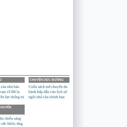
O
CHUYỆN DỌC ĐƯỜNG
 của nhà báo
Cuốn sách mở chuyến du
 cựu về Đô la
hành hấp dẫn vào lịch sử
n lực thống trị
ngôi nhà của chính bạn
 CHUYÊN
ệu chiếu sáng
ì sức khỏe, ứng