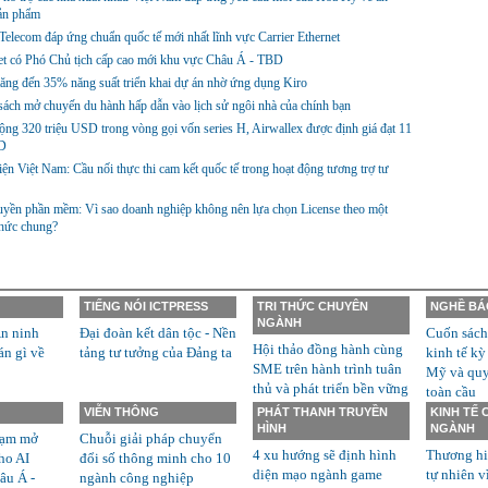
sản phẩm
lecom đáp ứng chuẩn quốc tế mới nhất lĩnh vực Carrier Ethernet
et có Phó Chủ tịch cấp cao mới khu vực Châu Á - TBD
ng đến 35% năng suất triển khai dự án nhờ ứng dụng Kiro
ách mở chuyến du hành hấp dẫn vào lịch sử ngôi nhà của chính bạn
ng 320 triệu USD trong vòng gọi vốn series H, Airwallex được định giá đạt 11
D
ện Việt Nam: Cầu nối thực thi cam kết quốc tế trong hoạt động tương trợ tư
yền phần mềm: Vì sao doanh nghiệp không nên lựa chọn License theo một
thức chung?
TIẾNG NÓI ICTPRESS
TRI THỨC CHUYÊN
NGHỀ BÁ
NGÀNH
n ninh
Đại đoàn kết dân tộc - Nền
Cuốn sách
Hội thảo đồng hành cùng
án gì về
tảng tư tưởng của Đảng ta
kinh tế kỳ
SME trên hành trình tuân
Mỹ và quyề
thủ và phát triển bền vững
toàn cầu
VIỄN THÔNG
PHÁT THANH TRUYỀN
KINH TẾ
HÌNH
NGÀNH
rạm mở
Chuỗi giải pháp chuyển
4 xu hướng sẽ định hình
Thương hi
ho AI
đổi số thông minh cho 10
diện mạo ngành game
tự nhiên v
âu Á -
ngành công nghiệp