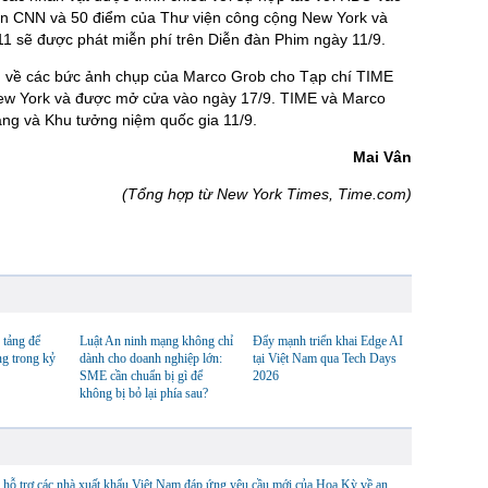
rên CNN và 50 điểm của Thư viện công cộng New York và
11 sẽ được phát miễn phí trên Diễn đàn Phim ngày 11/9.
ện về các bức ảnh chụp của Marco Grob cho Tạp chí TIME
 New York và được mở cửa vào ngày 17/9. TIME và Marco
àng và Khu tưởng niệm quốc gia 11/9.
Mai Vân
(Tổng hợp từ New York Times, Time.com)
 tảng để
Luật An ninh mạng không chỉ
Đẩy mạnh triển khai Edge AI
ng trong kỷ
dành cho doanh nghiệp lớn:
tại Việt Nam qua Tech Days
SME cần chuẩn bị gì để
2026
không bị bỏ lại phía sau?
hỗ trợ các nhà xuất khẩu Việt Nam đáp ứng yêu cầu mới của Hoa Kỳ về an