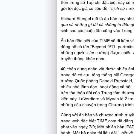
Bên trong số Tạp chí đặc biệt này có 
gửi tới độc giả có tiêu đề: "
Lịch sử nướ
Richard Stengel mô tả ấn bản này nh
qua và những gì tất cả chúng ta đều g
sinh sau các cuộc tấn công vào Trung
Ấn bản đặc biệt của TIME sẽ đi kèm vớ
đồng hồ có tên “Beyond 9/11: portraits
những người kiên cường) được chiếu v
truyền thông khác nhau.
40 chân dung nhân vật được nhiếp ảnh
trong đó có cựu tổng thống Mỹ Georg
trưởng Quốc phòng Donald Rumsfeld, 
nhiều nhà lãnh đạo, hoạt động xã hội
trên tòa tháp đôi của Trung tâm thương
kiện này. LaVerdiere và Myoda là 2 t
những câu chuyện trong Chương trình 
Cùng với ấn bản và chương trình truy
trang web đặc biệt TIME.com đã đăng t
phát vào ngày 7/9; Một phiên bản iPA
hành; Một bộ phim tài liệu dài 1 giờ v