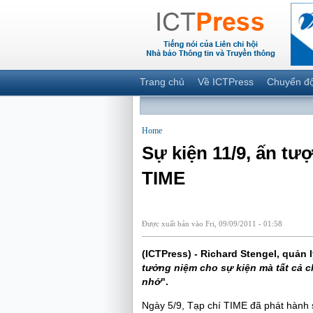
Trang chủ
Về ICTPress
Chuyển đ
Home
Sự kiện 11/9, ấn tư
TIME
Được xuất bản vào Fri, 09/09/2011 - 01:58
(ICTPress) - Richard Stengel, quản 
tưởng niệm cho sự kiện mà tất cả ch
nhớ
".
Ngày 5/9, Tạp chí TIME đã phát hành s