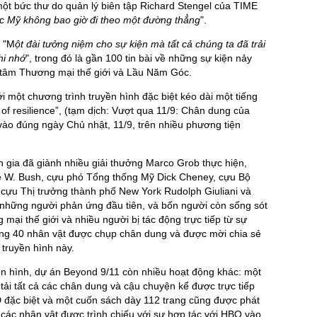
một bức thư do quản lý biên tập Richard Stengel của TIME
c Mỹ không bao giờ đi theo một đường thẳng
".
ư "M
ột đài tưởng niệm cho sự kiện mà tất cả chúng ta đã trải
hi nhớ
", trong đó là gần 100 tin bài về những sự kiện nảy
 tâm Thương mại thế giới và Lầu Năm Góc.
i một chương trình truyền hình đặc biệt kéo dài một tiếng
 of resilience”, (tạm dịch: Vượt qua 11/9: Chân dung của
ào đúng ngày Chủ nhật, 11/9, trên nhiều phương tiện
 gia đã giành nhiều giải thưởng Marco Grob thực hiện,
e W. Bush, cựu phó Tổng thống Mỹ Dick Cheney, cựu Bộ
cựu Thị trưởng thành phố New York Rudolph Giuliani và
, những người phản ứng đầu tiên, và bốn người còn sống sót
 mại thế giới và nhiều người bị tác động trực tiếp từ sự
rong 40 nhân vật được chụp chân dung và được mời chia sẻ
truyền hình này.
ền hình, dự án Beyond 9/11 còn nhiều hoạt động khác: một
ải tất cả các chân dung và cậu chuyện kể được trực tiếp
D đặc biệt và một cuốn sách dày 112 trang cũng được phát
ề các nhân vật được trình chiếu với sự hợp tác với HBO vào