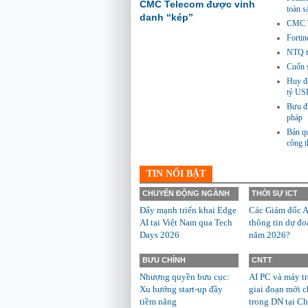
CMC Telecom được vinh
toàn 
danh “kép”
CMC Te
Fortin
NTQ tă
Cuốn s
Huy độ
tỷ US
Bưu đi
pháp
Bản qu
công 
TIN NỔI BẬT
CHUYỂN ĐỘNG NGÀNH
THỜI SỰ ICT
Đẩy mạnh triển khai Edge
Các Giám đốc A
AI tại Việt Nam qua Tech
thông tin dự đo
Days 2026
năm 2026?
BƯU CHÍNH
CNTT
Nhượng quyền bưu cục:
AI PC và máy t
Xu hướng start-up đầy
giai đoạn mới c
tiềm năng
trong DN tại Ch