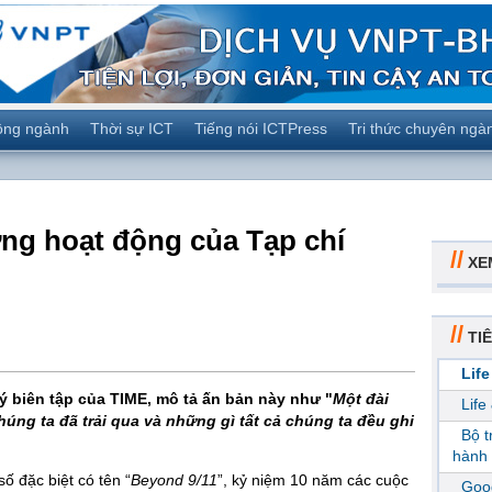
ộng ngành
Thời sự ICT
Tiếng nói ICTPress
Tri thức chuyên ngà
ợng hoạt động của Tạp chí
//
XE
//
TIÊ
Life
lý biên tập của TIME, mô tả ấn bản này như "
Một đài
Life
úng ta đã trải qua và những gì tất cả chúng ta đều ghi
Bộ 
hành 
ố đặc biệt có tên “
Beyond 9/11
”, kỷ niệm 10 năm các cuộc
Goog