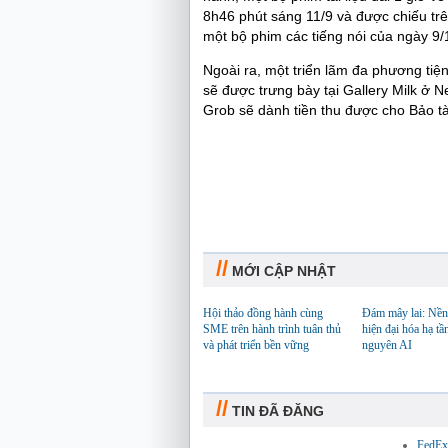
8h46 phút sáng 11/9 và được chiếu t
một bộ phim các tiếng nói của ngày 9/
Ngoài ra, một triển lãm đa phương ti
sẽ được trưng bày tại Gallery Milk ở
Grob sẽ dành tiền thu được cho Bảo t
//
MỚI CẬP NHẬT
Hội thảo đồng hành cùng
Đám mây lai: Nền
SME trên hành trình tuân thủ
hiện đại hóa hạ tầ
và phát triển bền vững
nguyên AI
//
TIN ĐÃ ĐĂNG
FedEx 