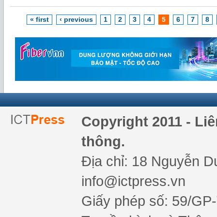
« first
‹ previous
1
2
3
4
5
6
7
8
Copyright 2011 - Li
thông.
Địa chỉ: 18 Nguyễn Du
info@ictpress.vn
Giấy phép số: 59/GP