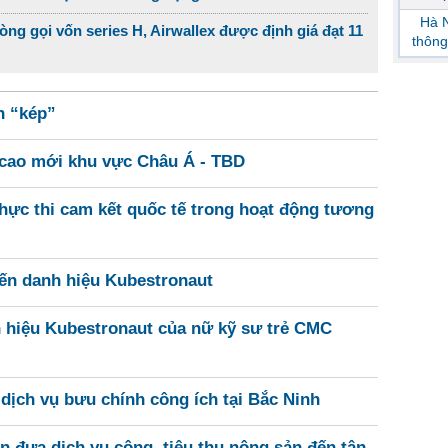
Hà N
ng gọi vốn series H, Airwallex được định giá đạt 11
thông
h “kép”
p cao mới khu vực Châu Á - TBD
hực thi cam kết quốc tế trong hoạt động tương
đến danh hiệu Kubestronaut
 hiệu Kubestronaut của nữ kỹ sư trẻ CMC
dịch vụ bưu chính công ích tại Bắc Ninh
n đưa dịch vụ công, tiêu thụ nông sản đến tận