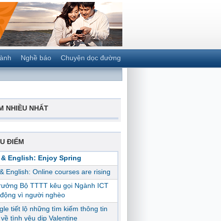
gành
Nghề báo
Chuyện dọc đường
M NHIỀU NHẤT
U ĐIỂM
 & English: Enjoy Spring
 & English: Online courses are rising
trưởng Bộ TTTT kêu gọi Ngành ICT
động vì người nghèo
le tiết lộ những tìm kiếm thông tin
ị về tình yêu dịp Valentine