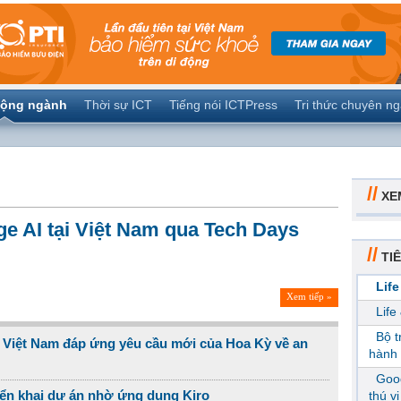
ộng ngành
Thời sự ICT
Tiếng nói ICTPress
Tri thức chuyên n
//
XE
ge AI tại Việt Nam qua Tech Days
//
TIÊ
Life
Xem tiếp »
Life
Bộ 
u Việt Nam đáp ứng yêu cầu mới của Hoa Kỳ về an
hành 
Goog
iển khai dự án nhờ ứng dụng Kiro
thú v