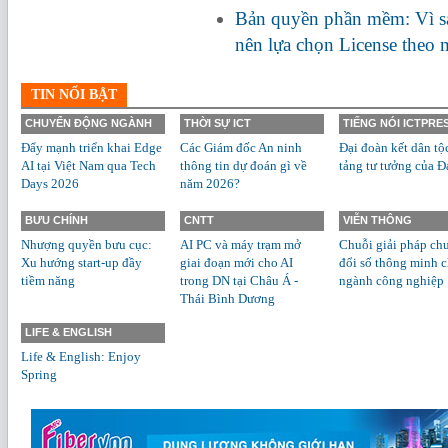
Bản quyền phần mềm: Vì s
nên lựa chọn License theo
TIN NỔI BẬT
CHUYỂN ĐỘNG NGÀNH
THỜI SỰ ICT
TIẾNG NÓI ICTPRE
Đẩy mạnh triển khai Edge
Các Giám đốc An ninh
Đại đoàn kết dân tộ
AI tại Việt Nam qua Tech
thông tin dự đoán gì về
tảng tư tưởng của Đ
Days 2026
năm 2026?
BƯU CHÍNH
CNTT
VIỄN THÔNG
Nhượng quyền bưu cục:
AI PC và máy trạm mở
Chuỗi giải pháp ch
Xu hướng start-up đầy
giai đoạn mới cho AI
đổi số thông minh 
tiềm năng
trong DN tại Châu Á -
ngành công nghiệp
Thái Bình Dương
LIFE & ENGLISH
Life & English: Enjoy
Spring