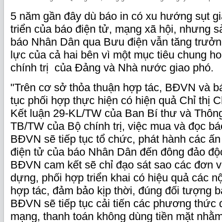
5 năm gần đây dù báo in có xu hướng sụt g
triển của báo điện tử, mạng xã hội, nhưng 
báo Nhân Dân qua Bưu điện vẫn tăng trưởn
lực của cả hai bên vì một mục tiêu chung h
chính trị của Đảng và Nhà nước giao phó.
"Trên cơ sở thỏa thuận hợp tác, BĐVN và b
tục phối hợp thực hiện có hiện quả Chỉ thị C
Kết luận 29-KL/TW của Ban Bí thư và Thông
TB/TW của Bộ chính trị, việc mua và đọc bá
BĐVN sẽ tiếp tục tổ chức, phát hành các ấn
điện tử của báo Nhân Dân đến đông đảo độc
BĐVN cam kết sẽ chỉ đạo sát sao các đơn vị
dựng, phối hợp triển khai có hiệu quả các n
hợp tác, đảm bảo kịp thời, đúng đối tượng b
BĐVN sẽ tiếp tục cải tiến các phương thức 
mạng, thanh toán không dùng tiền mặt nhằm