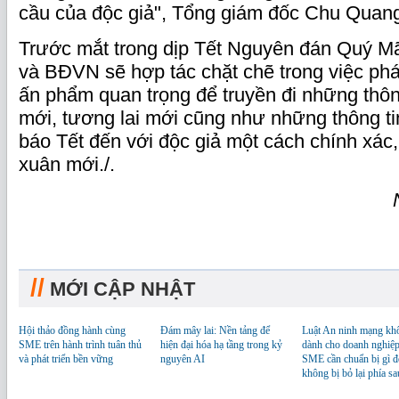
cầu của độc giả", Tổng giám đốc Chu Quang
Trước mắt trong dịp Tết Nguyên đán Quý M
và BĐVN sẽ hợp tác chặt chẽ trong việc phá
ấn phẩm quan trọng để truyền đi những thô
mới, tương lai mới cũng như những thông tin
báo Tết đến với độc giả một cách chính xác,
xuân mới./.
//
MỚI CẬP NHẬT
Hội thảo đồng hành cùng
Đám mây lai: Nền tảng để
Luật An ninh mạng kh
SME trên hành trình tuân thủ
hiện đại hóa hạ tầng trong kỷ
dành cho doanh nghiệp
và phát triển bền vững
nguyên AI
SME cần chuẩn bị gì đ
không bị bỏ lại phía sa