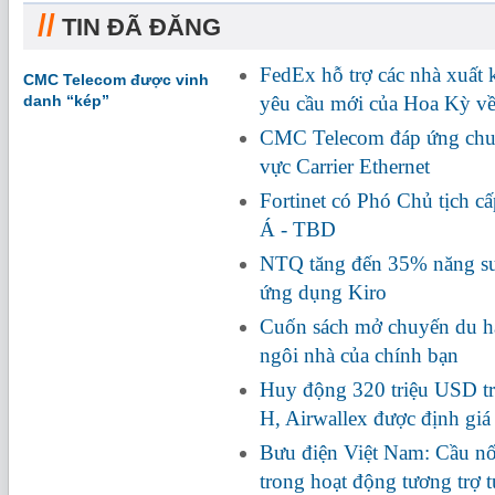
//
TIN ĐÃ ĐĂNG
FedEx hỗ trợ các nhà xuất
CMC Telecom được vinh
danh “kép”
yêu cầu mới của Hoa Kỳ về
CMC Telecom đáp ứng chuẩ
vực Carrier Ethernet
Fortinet có Phó Chủ tịch c
Á - TBD
NTQ tăng đến 35% năng suấ
ứng dụng Kiro
Cuốn sách mở chuyến du hà
ngôi nhà của chính bạn
Huy động 320 triệu USD tr
H, Airwallex được định giá
Bưu điện Việt Nam: Cầu nối
trong hoạt động tương trợ 