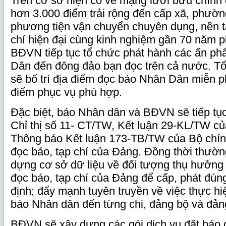
Trên cơ sở hiện có về mạng lưới bưu chính 
hơn 3.000 điểm trải rộng đến cấp xã, phườ
phương tiện vận chuyển chuyên dụng, nền 
chí hiện đại cùng kinh nghiệm gần 70 năm 
BĐVN tiếp tục tổ chức phát hành các ấn p
Dân đến đông đảo bạn đọc trên cả nước. T
sẽ bố trí địa điểm đọc báo Nhân Dân miễn ph
điểm phục vụ phù hợp.
Đặc biệt, báo Nhân dân và BĐVN sẽ tiếp tục
Chỉ thị số 11- CT/TW, Kết luận 29-KL/TW củ
Thông báo Kết luận 173-TB/TW của Bộ chính
đọc báo, tạp chí của Đảng. Đồng thời thườn
dựng cơ sở dữ liệu về đối tượng thụ hưởng
đọc báo, tạp chí của Đảng để cấp, phát đún
định; đẩy mạnh tuyên truyền về việc thực h
báo Nhân dân đến từng chi, đảng bộ và đảng
BĐVN sẽ xây dựng các gói dịch vụ đặt báo 