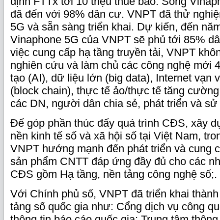
định FTTx tới 10 triệu thuê bao. Sóng Vin
đã đến với 98% dân cư. VNPT đã thử nghiệ
5G và sẵn sàng triển khai. Dự kiến, đến nă
Vinaphone 5G của VNPT sẽ phủ tới 85% dâ
việc cung cấp hạ tầng truyền tải, VNPT khô
nghiên cứu và làm chủ các công nghệ mới 4.
tạo (AI), dữ liệu lớn (big data), Internet vạn 
(block chain), thực tế ảo/thực tế tăng cườ
các DN, người dân chia sẻ, phát triển và sử
Để góp phần thúc đẩy quá trình CĐS, xây d
nền kinh tế số và xã hội số tại Việt Nam, t
VNPT hướng mạnh đến phát triển và cung cấ
sản phẩm CNTT đáp ứng đầy đủ cho các nhi
CĐS gồm Hạ tầng, nền tảng công nghệ số;.
Với Chính phủ số, VNPT đã triển khai thàn
tảng số quốc gia như: Cổng dịch vụ công qu
thông tin báo cáo quốc gia; Trung tâm thông 