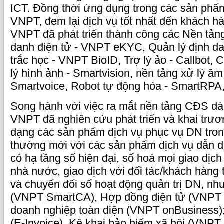
ICT. Đồng thời ứng dụng trong các sản phẩ
VNPT, đem lại dịch vụ tốt nhất đến khách hà
VNPT đã phát triển thành công các Nền tản
danh điện tử - VNPT eKYC, Quản lý định da
trắc học - VNPT BioID, Trợ lý ảo - Callbot, 
lý hình ảnh - Smartvision, nền tảng xử lý âm
Smartvoice, Robot tự động hóa - SmartRP
Song hành với việc ra mắt nền tảng CĐS dà
VNPT đã nghiên cứu phát triển và khai trươn
dạng các sản phẩm dịch vụ phục vụ DN tron
thường mới với các sản phẩm dịch vụ dẫn d
có hạ tầng số hiện đại, số hoá mọi giao dịch
nhà nước, giao dịch với đối tác/khách hàng 
và chuyển đổi số hoạt động quản trị DN, như
(VNPT SmartCA), Hợp đồng điện tử (VNPT e
doanh nghiệp toàn diện (VNPT onBusiness)
(E-Invoice), Kê khai bảo hiểm xã hội (VNPT