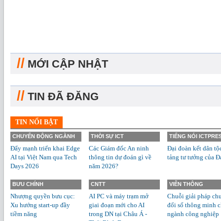
//
MỚI CẬP NHẬT
//
TIN ĐÃ ĐĂNG
TIN NỔI BẬT
CHUYỂN ĐỘNG NGÀNH
THỜI SỰ ICT
TIẾNG NÓI ICTPRE
Đẩy mạnh triển khai Edge
Các Giám đốc An ninh
Đại đoàn kết dân tộ
AI tại Việt Nam qua Tech
thông tin dự đoán gì về
tảng tư tưởng của Đ
Days 2026
năm 2026?
BƯU CHÍNH
CNTT
VIỄN THÔNG
Nhượng quyền bưu cục:
AI PC và máy trạm mở
Chuỗi giải pháp ch
Xu hướng start-up đầy
giai đoạn mới cho AI
đổi số thông minh 
tiềm năng
trong DN tại Châu Á -
ngành công nghiệp