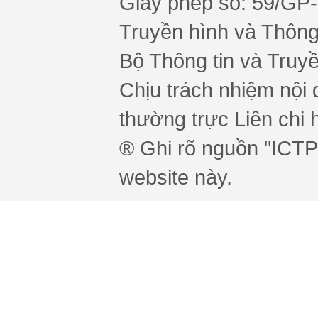
Giấy phép số: 59/GP
Truyền hình và Thông 
Bộ Thông tin và Truy
Chịu trách nhiệm nội 
thường trực Liên chi h
® Ghi rõ nguồn "ICTPr
website này.