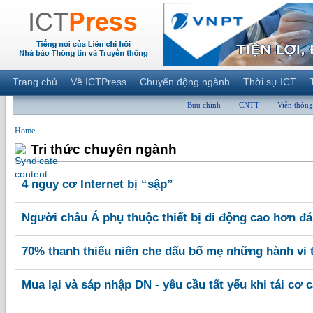
Trang chủ
Về ICTPress
Chuyển động ngành
Thời sự ICT
Bưu chính
CNTT
Viễn thông
Home
Tri thức chuyên ngành
4 nguy cơ Internet bị “sập”
Người châu Á phụ thuộc thiết bị di động cao hơn đá
70% thanh thiếu niên che dấu bố mẹ những hành vi 
Mua lại và sáp nhập DN - yêu cầu tất yếu khi tái cơ 