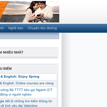
ành
Nghề báo
Chuyện dọc đường
M NHIỀU NHẤT
U ĐIỂM
 & English: Enjoy Spring
 & English: Online courses are rising
trưởng Bộ TTTT kêu gọi Ngành ICT
động vì người nghèo
le tiết lộ những tìm kiếm thông tin
ị về tình yêu dịp Valentine