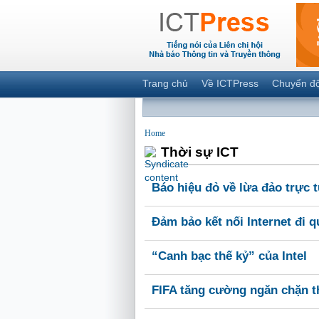
Trang chủ
Về ICTPress
Chuyển đ
Home
Thời sự ICT
Báo hiệu đỏ về lừa đảo trực 
Đảm bảo kết nối Internet đi 
“Canh bạc thế kỷ” của Intel
FIFA tăng cường ngăn chặn th