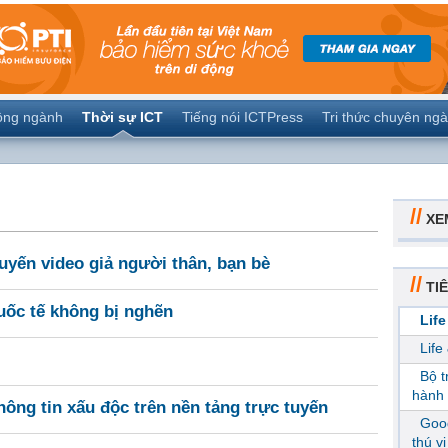
ộng ngành
Thời sự ICT
Tiếng nói ICTPress
Tri thức chuyên ng
//
XE
tuyến video giả người thân, bạn bè
//
TIÊ
quốc tế không bị nghẽn
Life
Life
Bộ 
hành 
ông tin xấu độc trên nền tảng trực tuyến
Goog
thú v