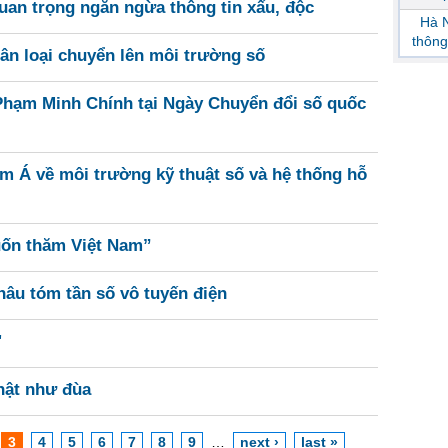
uan trọng ngăn ngừa thông tin xấu, độc
Hà N
thông
ân loại chuyển lên môi trường số
Phạm Minh Chính tại Ngày Chuyển đổi số quốc
m Á về môi trường kỹ thuật số và hệ thống hỗ
uốn thăm Việt Nam”
thâu tóm tần số vô tuyến điện
'
hật như đùa
3
4
5
6
7
8
9
…
next ›
last »