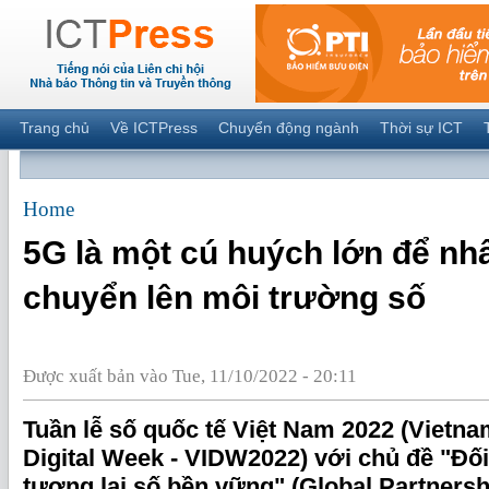
Trang chủ
Về ICTPress
Chuyển động ngành
Thời sự ICT
Home
5G là một cú huých lớn để nhâ
chuyển lên môi trường số
Được xuất bản vào Tue, 11/10/2022 - 20:11
Tuần lễ số quốc tế Việt Nam 2022 (Vietna
Digital Week - VIDW2022) với chủ đề "Đối 
tương lai số bền vững" (Global Partnershi