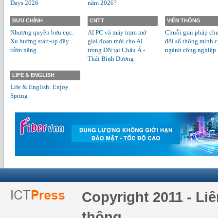
Days 2026
năm 2026?
BƯU CHÍNH
CNTT
VIỄN THÔNG
Nhượng quyền bưu cục:
AI PC và máy trạm mở
Chuỗi giải pháp ch
Xu hướng start-up đầy
giai đoạn mới cho AI
đổi số thông minh 
tiềm năng
trong DN tại Châu Á -
ngành công nghiệp
Thái Bình Dương
LIFE & ENGLISH
Life & English: Enjoy
Spring
Copyright 2011 - Li
thông.