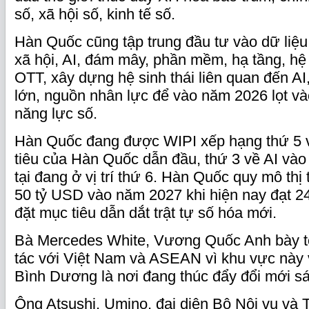
số, xã hội số, kinh tế số.
Hàn Quốc cũng tập trung đầu tư vào dữ liệu p
xã hội, AI, đám mây, phần mềm, hạ tầng, hệ
OTT, xây dựng hệ sinh thái liên quan đến AI
lớn, nguồn nhân lực để vào năm 2026 lọt và
năng lực số.
Hàn Quốc đang được WIPI xếp hạng thứ 5 
tiêu của Hàn Quốc dẫn đầu, thứ 3 về AI vào
tại đang ở vị trí thứ 6. Hàn Quốc quy mô thị
50 tỷ USD vào năm 2027 khi hiện nay đạt 
đặt mục tiêu dẫn dắt trật tự số hóa mới.
Bà Mercedes White, Vương Quốc Anh bày 
tác với Việt Nam và ASEAN vì khu vực này 
Bình Dương là nơi đang thúc đẩy đổi mới s
Ông Atsushi, Umino, đại diện Bộ Nội vụ và