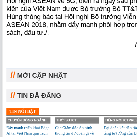
Hội nghị ASEAN về 5G, diễn ra ngay sau phi
kiến của Việt Nam được Bộ trưởng Bộ TT
Hùng thông báo tại Hội nghị Bộ trưởng Viễ
ASEAN 2018, nhằm đẩy mạnh phối hợp tron
sách, đầu tư./.
//
MỚI CẬP NHẬT
//
TIN ĐÃ ĐĂNG
TIN NỔI BẬT
CHUYỂN ĐỘNG NGÀNH
THỜI SỰ ICT
TIẾNG NÓI ICTPRE
Đẩy mạnh triển khai Edge
Các Giám đốc An ninh
Đại đoàn kết dân tộ
AI tại Việt Nam qua Tech
thông tin dự đoán gì về
tảng tư tưởng của Đ