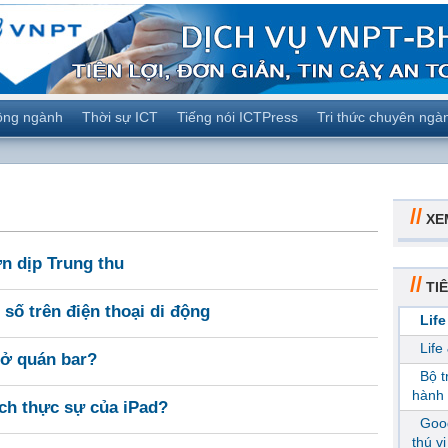
ộng ngành
Thời sự ICT
Tiếng nói ICTPress
Tri thức chuyên ngà
//
XE
n dịp Trung thu
//
TIÊ
số trên điện thoại di động
Life
Life
 ở quán bar?
Bộ 
hành 
ịch thực sự của iPad?
Goog
thú v