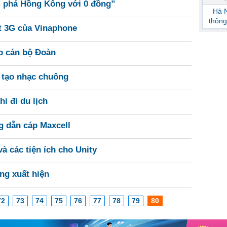
m phá Hồng Kông với 0 đồng”
Hà N
thông
t 3G của Vinaphone
o cán bộ Đoàn
 tạo nhạc chuông
i đi du lịch
ng dẫn cáp Maxcell
 các tiện ích cho Unity
ng xuất hiện
72
73
74
75
76
77
78
79
80