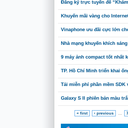
Đăng ký trực tuyến để “Khá
Khuyến mãi vàng cho Interne
Vinaphone ưu đãi cực lớn ch
Nhà mạng khuyến khích sáng
9 máy ảnh compact tốt nhất kh
TP. Hồ Chí Minh triển khai ố
Tải miễn phí phần mềm SDK và
Galaxy S II phiên bản màu trắ
« first
‹ previous
…