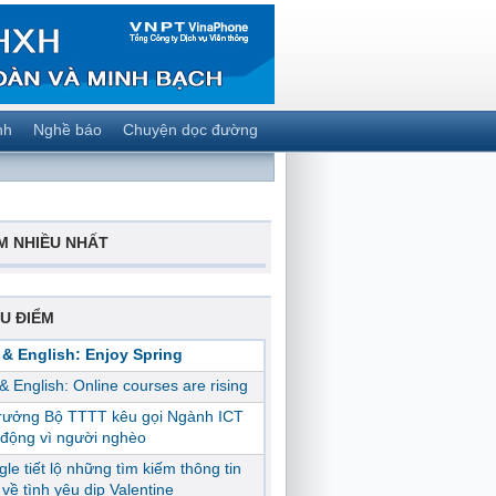
nh
Nghề báo
Chuyện dọc đường
M NHIỀU NHẤT
U ĐIỂM
 & English: Enjoy Spring
 & English: Online courses are rising
trưởng Bộ TTTT kêu gọi Ngành ICT
động vì người nghèo
le tiết lộ những tìm kiếm thông tin
ị về tình yêu dịp Valentine