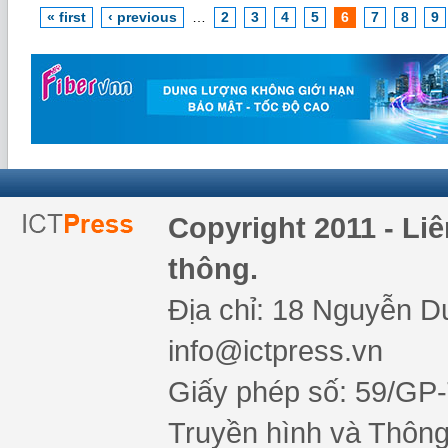
« first
‹ previous
…
2
3
4
5
6
7
8
9
Copyright 2011 - Li
thông.
Địa chỉ: 18 Nguyễn Du
info@ictpress.vn
Giấy phép số: 59/GP
Truyền hình và Thông 