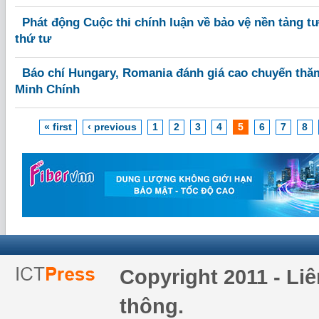
Phát động Cuộc thi chính luận về bảo vệ nền tảng t
thứ tư
Báo chí Hungary, Romania đánh giá cao chuyến th
Minh Chính
« first
‹ previous
1
2
3
4
5
6
7
8
Copyright 2011 - Li
thông.