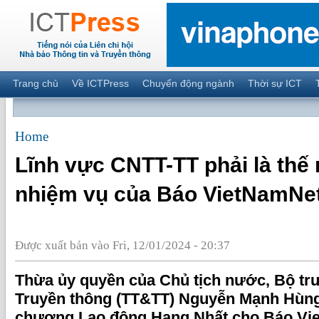
Trang chủ
Về ICTPress
Chuyển động ngành
Thời sự ICT
Home
Lĩnh vực CNTT-TT phải là thế
nhiệm vụ của Báo VietNamNe
Được xuất bản vào Fri, 12/01/2024 - 20:37
Thừa ủy quyền của Chủ tịch nước, Bộ tr
Truyền thông (TT&TT) Nguyễn Mạnh Hùng
chương Lao động Hạng Nhất cho Báo Vi