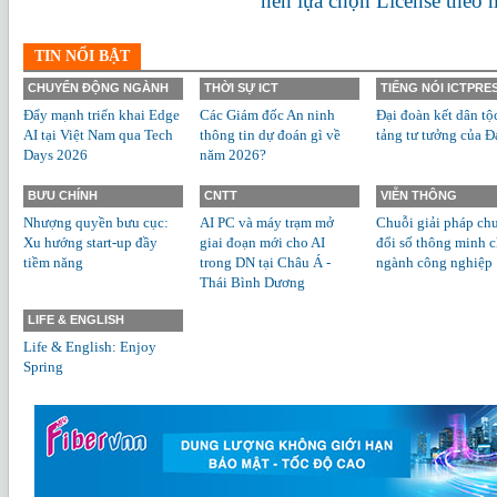
nên lựa chọn License theo
TIN NỔI BẬT
CHUYỂN ĐỘNG NGÀNH
THỜI SỰ ICT
TIẾNG NÓI ICTPRE
Đẩy mạnh triển khai Edge
Các Giám đốc An ninh
Đại đoàn kết dân tộ
AI tại Việt Nam qua Tech
thông tin dự đoán gì về
tảng tư tưởng của Đ
Days 2026
năm 2026?
BƯU CHÍNH
CNTT
VIỄN THÔNG
Nhượng quyền bưu cục:
AI PC và máy trạm mở
Chuỗi giải pháp ch
Xu hướng start-up đầy
giai đoạn mới cho AI
đổi số thông minh 
tiềm năng
trong DN tại Châu Á -
ngành công nghiệp
Thái Bình Dương
LIFE & ENGLISH
Life & English: Enjoy
Spring