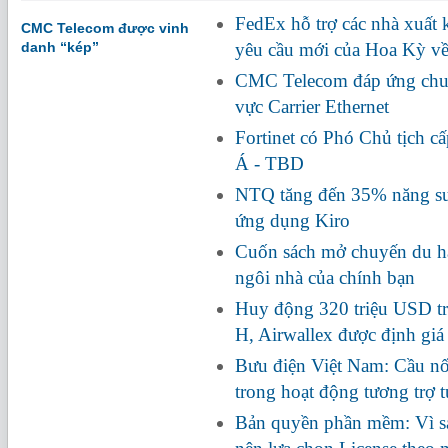
FedEx hỗ trợ các nhà xuất
CMC Telecom được vinh
danh “kép”
yêu cầu mới của Hoa Kỳ về
CMC Telecom đáp ứng chuẩ
vực Carrier Ethernet
Fortinet có Phó Chủ tịch c
Á - TBD
NTQ tăng đến 35% năng suấ
ứng dụng Kiro
Cuốn sách mở chuyến du hà
ngôi nhà của chính bạn
Huy động 320 triệu USD tr
H, Airwallex được định giá
Bưu điện Việt Nam: Cầu nối
trong hoạt động tương trợ 
Bản quyền phần mềm: Vì s