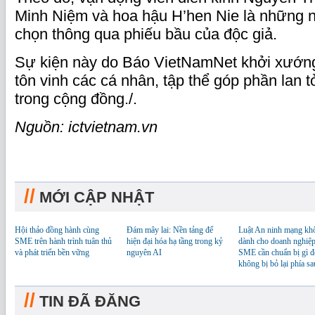
Minh Niệm và hoa hậu H’hen Nie là những 
chọn thông qua phiếu bầu của độc giả.
Sự kiện này do Báo VietNamNet khởi xướn
tôn vinh các cá nhân, tập thể góp phần lan tỏa
trong cộng đồng./.
Nguồn: ictvietnam.vn
//
MỚI CẬP NHẬT
Hội thảo đồng hành cùng
Đám mây lai: Nền tảng để
Luật An ninh mạng kh
SME trên hành trình tuân thủ
hiện đại hóa hạ tầng trong kỷ
dành cho doanh nghiệp
và phát triển bền vững
nguyên AI
SME cần chuẩn bị gì đ
không bị bỏ lại phía sa
//
TIN ĐÃ ĐĂNG