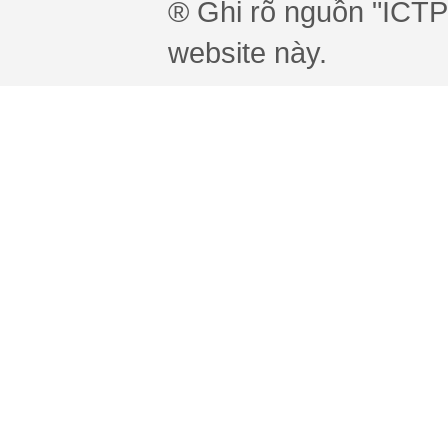
® Ghi rõ nguồn "ICTPr
website này.