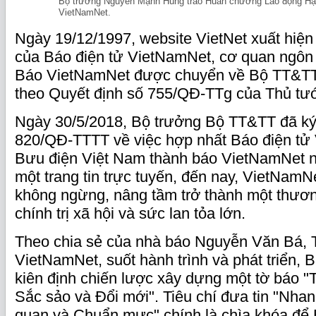
Bộ trưởng Nguyễn Mạnh Hùng trao Huân chương Lao động Hạ
VietNamNet.
Ngày 19/12/1997, website VietNet xuất hiện
của Báo điện tử VietNamNet, cơ quan ngôn
Báo VietNamNet được chuyển về Bộ TT&TT
theo Quyết định số 755/QĐ-TTg của Thủ tư
Ngày 30/5/2018, Bộ trưởng Bộ TT&TT đã ký
820/QĐ-TTTT về việc hợp nhất Báo điện tử
Bưu điện Việt Nam thành báo VietNamNet n
một trang tin trực tuyến, đến nay, VietNamNe
không ngừng, nâng tầm trở thành một thương
chính trị xã hội và sức lan tỏa lớn.
Theo chia sẻ của nhà báo Nguyễn Văn Bá, 
VietNamNet, suốt hành trình và phát triển,
kiên định chiến lược xây dựng một tờ báo "T
Sắc sảo và Đổi mới". Tiêu chí đưa tin "Nha
quan và Chuẩn mực" chính là chìa khóa để