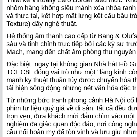
nhôm hàng không siêu mảnh xóa nhòa ranh 
và thực tại, kết hợp mặt lưng kết cấu bầu tr
Texture) đầy nghệ thuật.
Hệ thống âm thanh cao cấp từ Bang & Olufs
sâu và tinh chỉnh trực tiếp bởi các kỹ sư 
Mạch, mang đến chất âm phòng thu nguyên b
Đặc biệt, ngay tại không gian Nhà hát Hồ 
TCL C8L đóng vai trò như một "lăng kính cô
mạnh kỹ thuật thuần túy được chuyển hóa t
tái hiện sống động những nét văn hóa đặc t
Từ những bức tranh phong cảnh Hà Nội cổ 
phim tư liệu quý giá về di sản, tất cả đều đư
trọn vẹn, đưa khách mời đắm chìm vào một k
nghiệm đa giác quan độc đáo, nơi công nghệ
cầu nối hoàn mỹ để tôn vinh và lưu giữ những