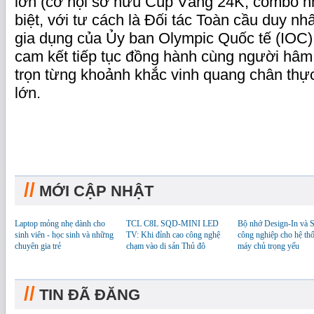
lớn (cơ hội sở hữu Cúp Vàng 24K, combo n
biệt, với tư cách là Đối tác Toàn cầu duy nh
gia dụng của Ủy ban Olympic Quốc tế (IOC
cam kết tiếp tục đồng hành cùng người hâm
trọn từng khoảnh khắc vinh quang chân thực
lớn.
//
MỚI CẬP NHẬT
Laptop mỏng nhẹ dành cho
TCL C8L SQD-MINI LED
Bộ nhớ Design-In và
sinh viên - học sinh và những
TV: Khi đỉnh cao công nghệ
công nghiệp cho hệ th
chuyên gia trẻ
chạm vào di sản Thủ đô
máy chủ trọng yếu
//
TIN ĐÃ ĐĂNG