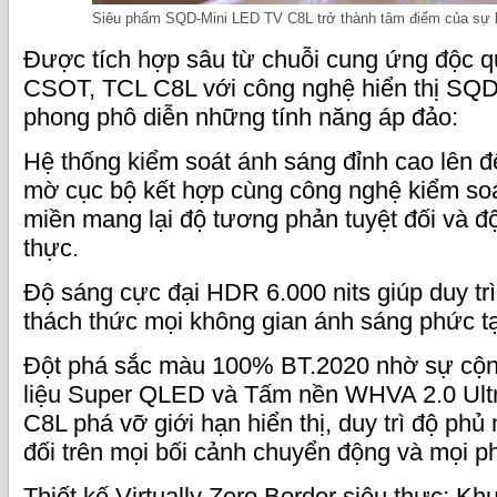
Siêu phẩm SQD-Mini LED TV C8L trở thành tâm điểm của sự 
Được tích hợp sâu từ chuỗi cung ứng độc 
CSOT, TCL C8L với công nghệ hiển thị SQD
phong phô diễn những tính năng áp đảo:
Hệ thống kiểm soát ánh sáng đỉnh cao lên 
mờ cục bộ kết hợp cùng công nghệ kiểm so
miền mang lại độ tương phản tuyệt đối và đ
thực.
Độ sáng cực đại HDR 6.000 nits giúp duy trì
thách thức mọi không gian ánh sáng phức t
Đột phá sắc màu 100% BT.2020 nhờ sự cộn
liệu Super QLED và Tấm nền WHVA 2.0 Ultr
C8L phá vỡ giới hạn hiển thị, duy trì độ phủ
đối trên mọi bối cảnh chuyển động và mọi p
Thiết kế Virtually Zero Border siêu thực: K