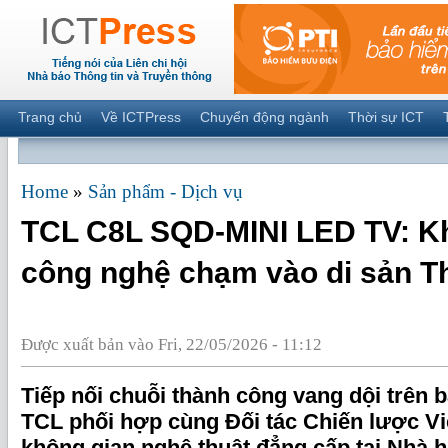
Trang chủ
Về ICTPress
Chuyển động ngành
Thời sự ICT
Home
»
Sản phẩm - Dịch vụ
TCL C8L SQD-MINI LED TV: Kh
công nghệ chạm vào di sản T
Được xuất bản vào Fri, 22/05/2026 - 11:12
Tiếp nối chuỗi thành công vang dội trên 
TCL phối hợp cùng Đối tác Chiến lược Vi
không gian nghệ thuật đẳng cấp tại Nhà