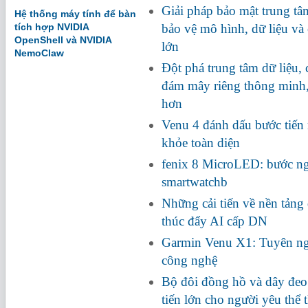
Giải pháp bảo mật trung tâ
Hệ thống máy tính để bàn
tích hợp NVIDIA
bảo vệ mô hình, dữ liệu và
OpenShell và NVIDIA
lớn
NemoClaw
Đột phá trung tâm dữ liệu,
đám mây riêng thông minh
hơn
Venu 4 đánh dấu bước tiến
khỏe toàn diện
fenix 8 MicroLED: bước ng
smartwatchb
Những cải tiến về nền tảng 
thúc đẩy AI cấp DN
Garmin Venu X1: Tuyên ng
công nghệ
Bộ đôi đồng hồ và dây đe
tiến lớn cho người yêu thể 