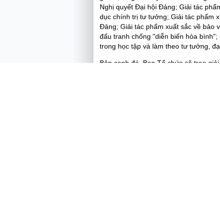
Nghị quyết Đại hội Đảng; Giải tác phẩ
dục chính trị tư tưởng; Giải tác phẩm
Đảng; Giải tác phẩm xuất sắc về bảo 
đấu tranh chống "diễn biến hòa bình";
trong học tập và làm theo tư tưởng, đ
Bên cạnh đó, Ban Tổ chức sẽ trao giả
giáo, ban tổ chức cấp ủy có thành tíc
nay, Ban Tổ chức cũng chọn một số nhâ
dương, khen thưởng.
Phát biểu ý kiến kết luận tại cuộc họ
tác chấm giải nghiêm túc, khách qua
bị tích cực, chu đáo của các cơ quan,
và trao Giải báo chí toàn quốc về xây
có ý nghĩa chính trị quan trọng, dự k
Ngày thành lập Đảng Cộng sản Việt Na
đề nghị Ban Tổ chức Trung ương và các
được phân công, triển khai, thực hiện t
Lễ công bố và trao giải cần được tổ c