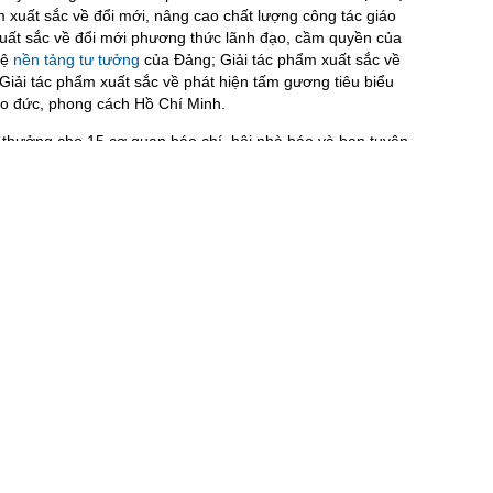
m xuất sắc về đổi mới, nâng cao chất lượng công tác giáo
 xuất sắc về đổi mới phương thức lãnh đạo, cầm quyền của
vệ
nền tảng tư tưởng
của Đảng; Giải tác phẩm xuất sắc về
 Giải tác phẩm xuất sắc về phát hiện tấm gương tiêu biểu
ạo đức, phong cách Hồ Chí Minh.
i thưởng cho 15 cơ quan báo chí, hội nhà báo và ban tuyên
h xuất sắc trong việc tổ chức tham gia hưởng ứng giải. Năm
n vật tiêu biểu trong các tác phẩm đoạt giải để biểu
p, đồng chí Trương Thị Mai biểu dương và đánh giá cao công
n của Hội đồng Sơ khảo, Hội đồng Chung khảo và sự chuẩn
 đơn vị đồng tổ chức giải. Đồng chí nhấn mạnh, Lễ công bố
 dựng Đảng (Búa liềm vàng) lần thứ VIII-năm 2023 là sự kiện
iến được tổ chức vào ngày 1/2/2024 nhân dịp kỷ niệm 94 năm
m (3/2/1930-3/2/2024). Theo đó, đồng chí Trương Thị Mai
 cơ quan đồng tổ chức giải cần rà soát kỹ các công việc
ốt một số công việc chuẩn bị cho Lễ trao giải.
hức chu đáo, trang trọng, vừa mang tính chính trị, vừa mang