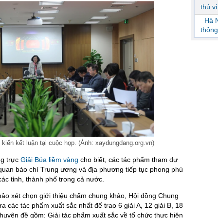
thú v
Hà N
thông
 kiến kết luận tại cuộc họp. (Ảnh: xaydungdang.org.vn)
ng trực
Giải Búa liềm vàng
cho biết, các tác phẩm tham dự
quan báo chí Trung ương và địa phương tiếp tục phong phú
 các tỉnh, thành phố trong cả nước.
ảo xét chọn giới thiệu chấm chung khảo, Hội đồng Chung
a các tác phẩm xuất sắc nhất để trao 6 giải A, 12 giải B, 18
 chuyên đề gồm: Giải tác phẩm xuất sắc về tổ chức thực hiện