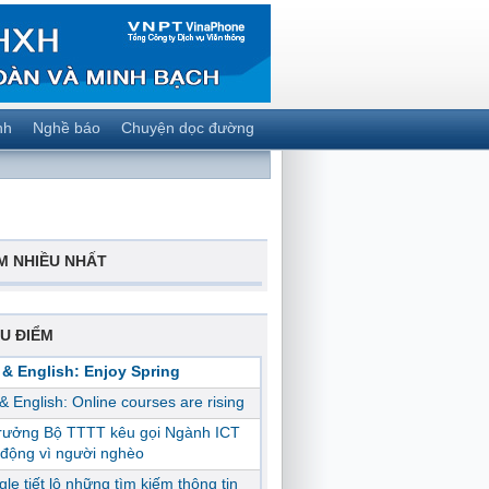
nh
Nghề báo
Chuyện dọc đường
M NHIỀU NHẤT
U ĐIỂM
 & English: Enjoy Spring
 & English: Online courses are rising
trưởng Bộ TTTT kêu gọi Ngành ICT
động vì người nghèo
le tiết lộ những tìm kiếm thông tin