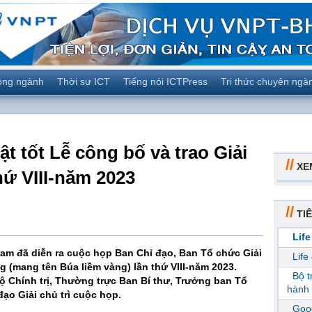
ộng ngành
Thời sự ICT
Tiếng nói ICTPress
Tri thức chuyên ngà
t tốt Lễ công bố và trao Giải
//
XE
hứ VIII-năm 2023
//
TIÊ
Life
 Nam đã diễn ra cuộc họp Ban Chỉ đạo, Ban Tổ chức Giải
Life
 (mang tên Búa liềm vàng) lần thứ VIII-năm 2023.
Bộ 
ộ Chính trị, Thường trực Ban Bí thư, Trưởng ban Tổ
hành 
ạo Giải chủ trì cuộc họp.
Goog