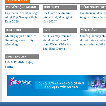
TIN NỔI BẬT
CHUYỂN ĐỘNG NGÀNH
THỜI SỰ ICT
TIẾNG NÓI ICTPRE
Đẩy mạnh triển khai Edge
Các Giám đốc An ninh
Đại đoàn kết dân tộ
AI tại Việt Nam qua Tech
thông tin dự đoán gì về
tảng tư tưởng của Đ
Days 2026
năm 2026?
BƯU CHÍNH
CNTT
VIỄN THÔNG
Nhượng quyền bưu cục:
AI PC và máy trạm mở
Chuỗi giải pháp ch
Xu hướng start-up đầy
giai đoạn mới cho AI
đổi số thông minh 
tiềm năng
trong DN tại Châu Á -
ngành công nghiệp
Thái Bình Dương
LIFE & ENGLISH
Life & English: Enjoy
Spring