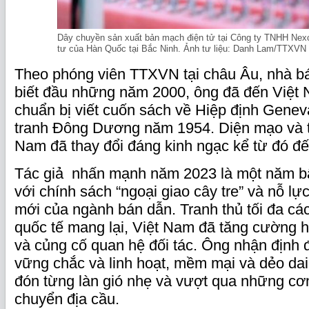
Dây chuyền sản xuất bản mạch điện tử tại Công ty TNHH Nex
tư của Hàn Quốc tại Bắc Ninh. Ảnh tư liệu: Danh Lam/TTXVN
Theo phóng viên TTXVN tại châu Âu, nhà b
biết đầu những năm 2000, ông đã đến Việt 
chuẩn bị viết cuốn sách về Hiệp định Gene
tranh Đông Dương năm 1954. Diện mạo và 
Nam đã thay đổi đáng kinh ngạc kể từ đó đế
Tác giả nhấn mạnh năm 2023 là một năm b
với chính sách “ngoại giao cây tre” và nỗ lự
mới của ngành bán dẫn. Tranh thủ tối đa các
quốc tế mang lại, Việt Nam đã tăng cường h
và củng cố quan hệ đối tác. Ông nhận định
vững chắc và linh hoạt, mềm mại và dẻo dai
đón từng làn gió nhẹ và vượt qua những cơ
chuyển địa cầu.