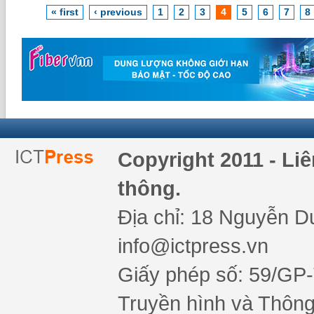
« first
‹ previous
1
2
3
4
5
6
7
8
Copyright 2011 - Li
thông.
Địa chỉ: 18 Nguyễn Du
info@ictpress.vn
Giấy phép số: 59/GP
Truyền hình và Thông 