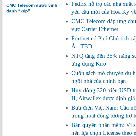
FedEx hỗ trợ các nhà xuất
CMC Telecom được vinh
danh “kép”
yêu cầu mới của Hoa Kỳ về
CMC Telecom đáp ứng chuẩ
vực Carrier Ethernet
Fortinet có Phó Chủ tịch c
Á - TBD
NTQ tăng đến 35% năng suấ
ứng dụng Kiro
Cuốn sách mở chuyến du hà
ngôi nhà của chính bạn
Huy động 320 triệu USD tr
H, Airwallex được định giá
Bưu điện Việt Nam: Cầu nối
trong hoạt động tương trợ 
Bản quyền phần mềm: Vì s
nên lựa chọn License theo