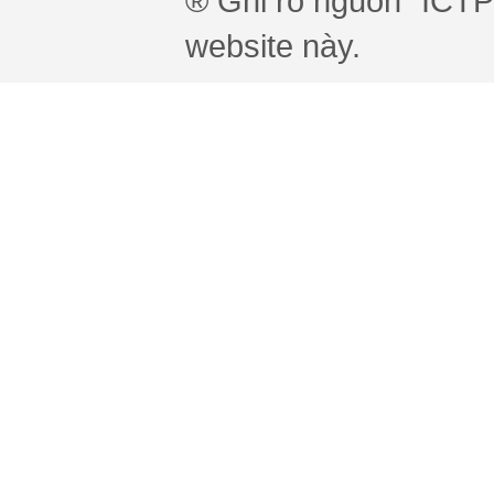
® Ghi rõ nguồn "ICTPr
website này.