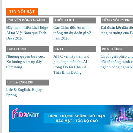
TIN NỔI BẬT
CHUYỂN ĐỘNG NGÀNH
THỜI SỰ ICT
TIẾNG NÓI ICTPRE
Đẩy mạnh triển khai Edge
Các Giám đốc An ninh
Đại đoàn kết dân tộ
AI tại Việt Nam qua Tech
thông tin dự đoán gì về
tảng tư tưởng của Đ
Days 2026
năm 2026?
BƯU CHÍNH
CNTT
VIỄN THÔNG
Nhượng quyền bưu cục:
AI PC và máy trạm mở
Chuỗi giải pháp ch
Xu hướng start-up đầy
giai đoạn mới cho AI
đổi số thông minh 
tiềm năng
trong DN tại Châu Á -
ngành công nghiệp
Thái Bình Dương
LIFE & ENGLISH
Life & English: Enjoy
Spring