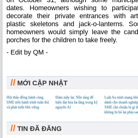
dates. Homeowners wishing to participa
decorate their private entrances with art
plastic skeletons and jack-o-lanterns. So
homeowners would simply leave the candy
porches for the children to take freely.
- Edit by QM -
//
MỚI CẬP NHẬT
Hội thảo đồng hành cùng
Đám mây lai: Nền tảng để
Luật An ninh mạng kh
SME trên hành trình tuân thủ
hiện đại hóa hạ tầng trong kỷ
dành cho doanh nghiệp
và phát triển bền vững
nguyên AI
SME cần chuẩn bị gì đ
không bị bỏ lại phía sa
//
TIN ĐÃ ĐĂNG