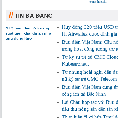
toàn sản phẩm
//
TIN ĐÃ ĐĂNG
Huy động 320 triệu USD tr
NTQ tăng đến 35% năng
suất triển khai dự án nhờ
H, Airwallex được định giá
ứng dụng Kiro
Bưu điện Việt Nam: Cầu nối
trong hoạt động tương trợ 
Từ kỹ sư trẻ tại CMC Clou
Kubestronaut
Từ những hoài nghi đến da
nữ kỹ sư trẻ CMC Telecom
Bưu điện Việt Nam cung ứn
công ích tại Bắc Ninh
Lai Châu hợp tác với Bưu đ
tiêu thụ nông sản đến tận x
Thực hiện “Lời hứa Tím” đ