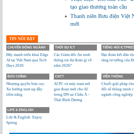
tạo giao thương toàn cầu
Thanh niên Bưu điện Việt 
mới
TIN NỔI BẬT
CHUYỂN ĐỘNG NGÀNH
THỜI SỰ ICT
TIẾNG NÓI ICTPRE
Đẩy mạnh triển khai Edge
Các Giám đốc An ninh
Đại đoàn kết dân tộ
AI tại Việt Nam qua Tech
thông tin dự đoán gì về
tảng tư tưởng của Đ
Days 2026
năm 2026?
BƯU CHÍNH
CNTT
VIỄN THÔNG
Nhượng quyền bưu cục:
AI PC và máy trạm mở
Chuỗi giải pháp ch
Xu hướng start-up đầy
giai đoạn mới cho AI
đổi số thông minh 
tiềm năng
trong DN tại Châu Á -
ngành công nghiệp
Thái Bình Dương
LIFE & ENGLISH
Life & English: Enjoy
Spring