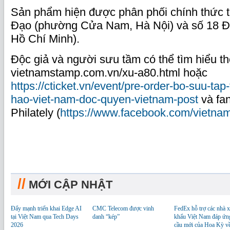
Sản phẩm hiện được phân phối chính thức t
Đạo (phường Cửa Nam, Hà Nội) và số 18 Đi
Hồ Chí Minh).
Độc giả và người sưu tầm có thể tìm hiểu th
vietnamstamp.com.vn/xu-a80.html hoặc
https://cticket.vn/event/pre-order-bo-suu-ta
hao-viet-nam-doc-quyen-vietnam-post
và fa
Philately (
https://www.facebook.com/vietnam
//
MỚI CẬP NHẬT
Đẩy mạnh triển khai Edge AI
CMC Telecom được vinh
FedEx hỗ trợ các nhà x
tại Việt Nam qua Tech Days
danh “kép”
khẩu Việt Nam đáp ứn
2026
cầu mới của Hoa Kỳ v