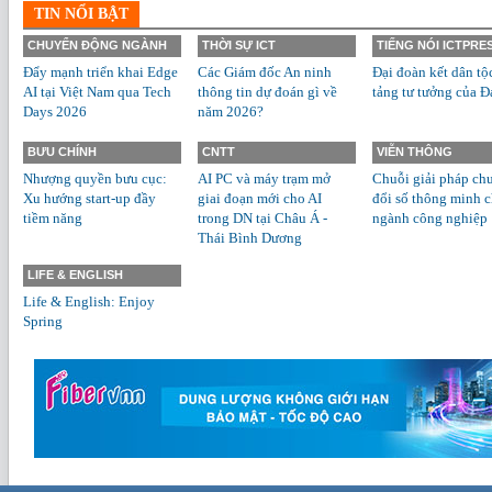
TIN NỔI BẬT
CHUYỂN ĐỘNG NGÀNH
THỜI SỰ ICT
TIẾNG NÓI ICTPRE
Đẩy mạnh triển khai Edge
Các Giám đốc An ninh
Đại đoàn kết dân tộ
AI tại Việt Nam qua Tech
thông tin dự đoán gì về
tảng tư tưởng của Đ
Days 2026
năm 2026?
BƯU CHÍNH
CNTT
VIỄN THÔNG
Nhượng quyền bưu cục:
AI PC và máy trạm mở
Chuỗi giải pháp ch
Xu hướng start-up đầy
giai đoạn mới cho AI
đổi số thông minh 
tiềm năng
trong DN tại Châu Á -
ngành công nghiệp
Thái Bình Dương
LIFE & ENGLISH
Life & English: Enjoy
Spring