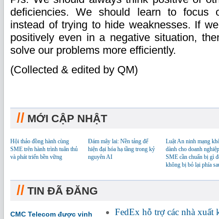
deficiencies. We should learn to focus 
instead of trying to hide weaknesses. If w
positively even in a negative situation, th
solve our problems more efficiently.
(Collected & edited by QM)
//
MỚI CẬP NHẬT
Hội thảo đồng hành cùng
Đám mây lai: Nền tảng để
Luật An ninh mạng kh
SME trên hành trình tuân thủ
hiện đại hóa hạ tầng trong kỷ
dành cho doanh nghiệp
và phát triển bền vững
nguyên AI
SME cần chuẩn bị gì đ
không bị bỏ lại phía sa
//
TIN ĐÃ ĐĂNG
FedEx hỗ trợ các nhà xuất
CMC Telecom được vinh