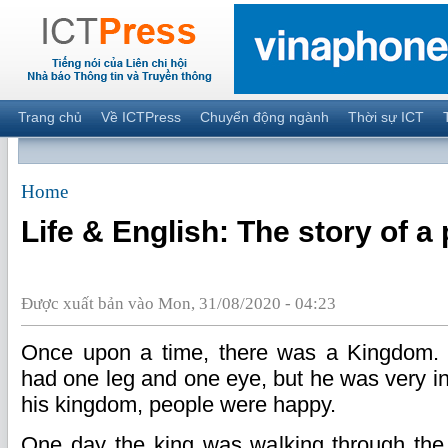
Trang chủ
Về ICTPress
Chuyển động ngành
Thời sự ICT
Home
Life & English: The story of a 
Được xuất bản vào Mon, 31/08/2020 - 04:23
Once upon a time, there was a Kingdom. 
had one leg and one eye, but he was very int
his kingdom, people were happy.
One day the king was walking through the