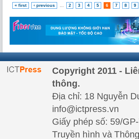
« first
‹ previous
…
2
3
4
5
6
7
8
9
Copyright 2011 - Li
thông.
Địa chỉ: 18 Nguyễn Du
info@ictpress.vn
Giấy phép số: 59/GP
Truyền hình và Thông 