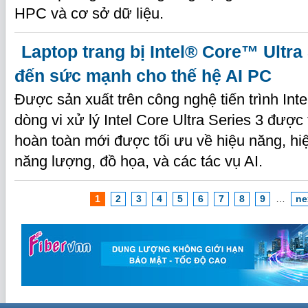
HPC và cơ sở dữ liệu.
Laptop trang bị Intel® Core™ Ultra
đến sức mạnh cho thế hệ AI PC
Được sản xuất trên công nghệ tiến trình Inte
dòng vi xử lý Intel Core Ultra Series 3 được 
hoàn toàn mới được tối ưu về hiệu năng, h
năng lượng, đồ họa, và các tác vụ AI.
1
2
3
4
5
6
7
8
9
…
ne