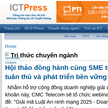
Trang chủ
Về ICTPress
Chuyển động ngành
Thời sự ICT
Bưu chính
CNTT
Viễn thông
Home
Tri thức chuyên ngành
Hội thảo đồng hành cùng SME t
tuân thủ và phát triển bền vững
Nhằm hỗ trợ cộng đồng doanh nghiệp giải
khoăn này, CMC Telecom sẽ tổ chức webinar
đề: "Giải mã Luật An ninh mạng 2025 - Do