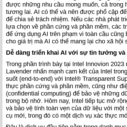
được những nhu cầu mong muốn, cả trong h
tương lai. AI có thể và nên được phổ cập đế
để chia sẻ trách nhiệm. Nếu các nhà phát tr
lựa chọn về phần cứng và phần mềm, các 
để ứng dụng AI trên phạm vi toàn cầu cũng 
cho giá trị mà AI có thể mang lại cho xã hội s
Dễ dàng
t
riển khai AI với
s
ự tin tưởng và
Trong phần trình bày tại Intel Innovion 2023
Lavender nhấn mạnh cam kết của Intel tron
suốt (end-to-end) với Intel® Transparent Su
thực phần cứng và phần mềm, cũng như điệ
(confidential computing) để bảo vệ những d
trong bộ nhớ. Hôm nay, Intel tiếp tục mở rộ
và bảo vệ tính toàn vẹn của dữ liệu với một
cụ mới, trong đó có một dịch vụ xác thực mớ
Đây là dịch vụ đầu tiên nằm trong danh mụ