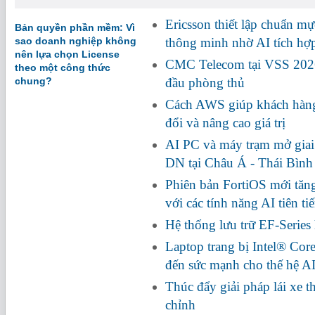
Ericsson thiết lập chuẩn m
Bản quyền phần mềm: Vì
sao doanh nghiệp không
thông minh nhờ AI tích h
nên lựa chọn License
CMC Telecom tại VSS 2026:
theo một công thức
chung?
đầu phòng thủ
Cách AWS giúp khách hàng
đổi và nâng cao giá trị
AI PC và máy trạm mở giai
DN tại Châu Á - Thái Bìn
Phiên bản FortiOS mới tă
với các tính năng AI tiên ti
Hệ thống lưu trữ EF-Series
Laptop trang bị Intel® Cor
đến sức mạnh cho thế hệ A
Thúc đẩy giải pháp lái xe 
chỉnh