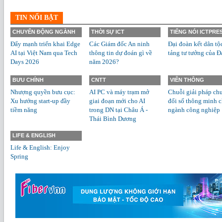
TIN NỔI BẬT
CHUYỂN ĐỘNG NGÀNH
THỜI SỰ ICT
TIẾNG NÓI ICTPRE
Đẩy mạnh triển khai Edge
Các Giám đốc An ninh
Đại đoàn kết dân tộ
AI tại Việt Nam qua Tech
thông tin dự đoán gì về
tảng tư tưởng của Đ
Days 2026
năm 2026?
BƯU CHÍNH
CNTT
VIỄN THÔNG
Nhượng quyền bưu cục:
AI PC và máy trạm mở
Chuỗi giải pháp ch
Xu hướng start-up đầy
giai đoạn mới cho AI
đổi số thông minh 
tiềm năng
trong DN tại Châu Á -
ngành công nghiệp
Thái Bình Dương
LIFE & ENGLISH
Life & English: Enjoy
Spring