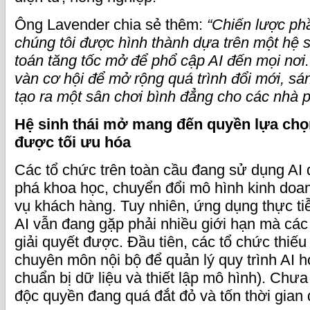
Ông Lavender chia sẻ thêm:
“Chiến lược p
chúng tôi được hình thành dựa trên một hệ s
toán tăng tốc mở để phổ cập AI đến mọi nơi
vàn cơ hội để mở rộng quá trình đổi mới, sán
tạo ra một sân chơi bình đẳng cho các nhà ph
Hệ sinh thái
m
ở mang đến quyền
l
ựa chọ
được
t
ối ưu hóa
Các tổ chức trên toàn cầu đang sử dụng AI 
phá khoa học, chuyển đổi mô hình kinh doanh
vụ khách hàng. Tuy nhiên, ứng dụng thực ti
AI vẫn đang gặp phải nhiều giới hạn mà cá
giải quyết được. Đầu tiên, các tổ chức thiế
chuyên môn nội bộ để quản lý quy trình AI h
chuẩn bị dữ liệu và thiết lập mô hình). Chưa
độc quyền đang quá đắt đỏ và tốn thời gian d