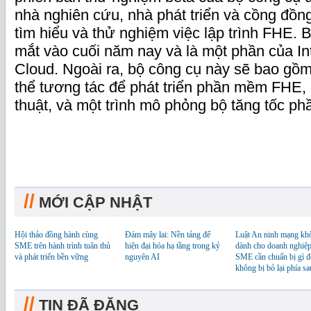
nhà nghiên cứu, nhà phát triển và cồng đồn
tìm hiểu và thử nghiệm việc lập trình FHE. 
mắt vào cuối năm nay và là một phần của In
Cloud. Ngoài ra, bộ công cụ này sẽ bao gồm
thể tương tác để phát triển phần mềm FHE, 
thuật, và một trình mô phỏng bộ tăng tốc ph
//
MỚI CẬP NHẬT
Hội thảo đồng hành cùng
Đám mây lai: Nền tảng để
Luật An ninh mạng kh
SME trên hành trình tuân thủ
hiện đại hóa hạ tầng trong kỷ
dành cho doanh nghiệp
và phát triển bền vững
nguyên AI
SME cần chuẩn bị gì đ
không bị bỏ lại phía sa
//
TIN ĐÃ ĐĂNG