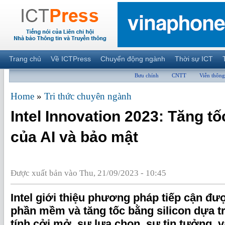
Trang chủ
Về ICTPress
Chuyển động ngành
Thời sự ICT
Bưu chính
CNTT
Viễn thông
Home
»
Tri thức chuyên ngành
Intel Innovation 2023: Tăng tố
của AI và bảo mật
Được xuất bản vào Thu, 21/09/2023 - 10:45
Intel giới thiệu phương pháp tiếp cận đư
phần mềm và tăng tốc bằng silicon dựa t
tính cởi mở, sự lựa chọn, sự tin tưởng, v