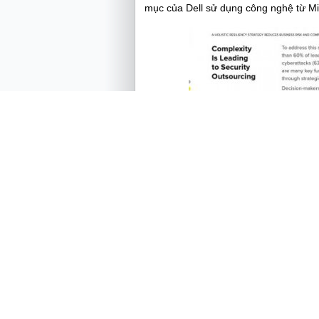
mục của Dell sử dụng công nghệ từ Mi
Đa đám mây
:
Thúc đẩy đổi mới và tăng
bằng giữa công nghệ và quy trình. Tất
từng DN. Dịch vụ đa đám mây mới của 
Microsoft Azure.
Lực lượng lao động hiện đại:
Các dịch 