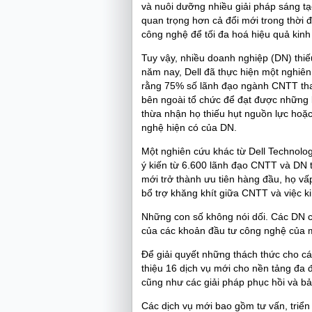
và nuôi dưỡng nhiều giải pháp sáng tạo
quan trọng hơn cả đổi mới trong thời đ
công nghệ để tối đa hoá hiệu quả kinh
Tuy vậy, nhiều doanh nghiệp (DN) thi
năm nay, Dell đã thực hiện một nghiên 
rằng 75% số lãnh đạo ngành CNTT tham
bên ngoài tổ chức để đạt được những 
thừa nhận họ thiếu hụt nguồn lực hoặc 
nghệ hiện có của DN.
Một nghiên cứu khác từ Dell Technologi
ý kiến từ 6.600 lãnh đạo CNTT và DN tạ
mới trở thành ưu tiên hàng đầu, họ vấ
bổ trợ khăng khít giữa CNTT và việc k
Những con số không nói dối. Các DN cầ
của các khoản đầu tư công nghệ của 
Để giải quyết những thách thức cho cá
thiệu 16 dịch vụ mới cho nền tảng đa 
cũng như các giải pháp phục hồi và b
Các dịch vụ mới bao gồm tư vấn, triển