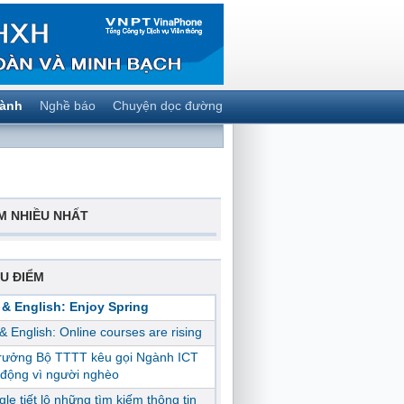
gành
Nghề báo
Chuyện dọc đường
M NHIỀU NHẤT
U ĐIỂM
 & English: Enjoy Spring
 & English: Online courses are rising
trưởng Bộ TTTT kêu gọi Ngành ICT
động vì người nghèo
le tiết lộ những tìm kiếm thông tin