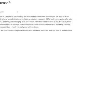
crosoft.
 hiệu quả kinh doanh với Microsoft Azure đòi hỏi sự cân
 cả phải được tối ưu hóa phù hợp cho nhu cầu riêng của
Dell giúp các DN tận dụng tối đa các tính năng của
vụ mới dành cho lực lượng lao động hiện đại góp phần