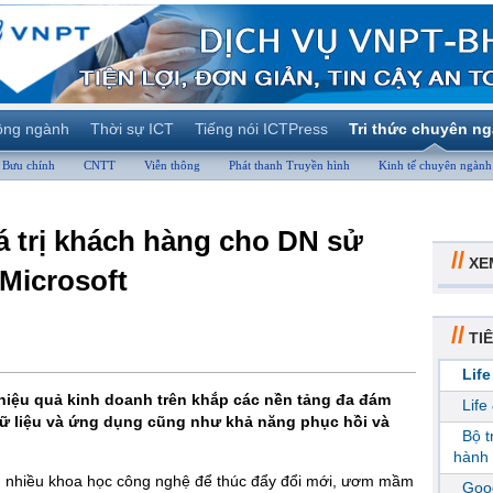
ộng ngành
Thời sự ICT
Tiếng nói ICTPress
Tri thức chuyên n
Bưu chính
CNTT
Viễn thông
Phát thanh Truyền hình
Kinh tế chuyên ngành
á trị khách hàng cho DN sử
//
XE
Microsoft
//
TIÊ
Life
n hiệu quả kinh doanh trên khắp các nền tảng đa đám
Life
 dữ liệu và ứng dụng cũng như khả năng phục hồi và
Bộ 
hành 
g nhiều khoa học công nghệ để thúc đẩy đổi mới, ươm mầm
Goog