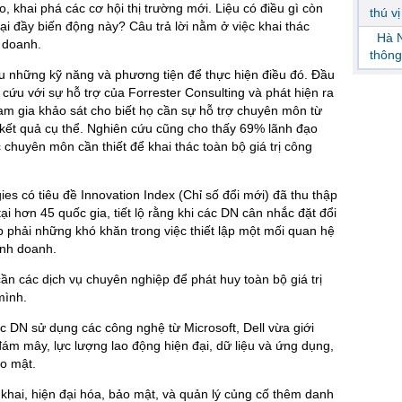
, khai phá các cơ hội thị trường mới. Liệu có điều gì còn
thú v
ại đầy biến động này? Câu trả lời nằm ở việc khai thác
Hà N
 doanh.
thông
ếu những kỹ năng và phương tiện để thực hiện điều đó. Đầu
cứu với sự hỗ trợ của Forrester Consulting và phát hiện ra
 gia khảo sát cho biết họ cần sự hỗ trợ chuyên môn từ
kết quả cụ thể. Nghiên cứu cũng cho thấy 69% lãnh đạo
chuyên môn cần thiết để khai thác toàn bộ giá trị công
es có tiêu đề Innovation Index (Chỉ số đổi mới) đã thu thập
i hơn 45 quốc gia, tiết lộ rằng khi các DN cân nhắc đặt đổi
p phải những khó khăn trong việc thiết lập một mối quan hệ
inh doanh.
n các dịch vụ chuyên nghiệp để phát huy toàn bộ giá trị
mình.
c DN sử dụng các công nghệ từ Microsoft, Dell vừa giới
đám mây, lực lượng lao động hiện đại, dữ liệu và ứng dụng,
ảo mật.
 khai, hiện đại hóa, bảo mật, và quản lý củng cố thêm danh