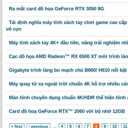
Ra mắt card đồ họa GeForce RTX 3050 8G
Tái định nghĩa máy tính xách tay chơi game cao cấp
vô cực
Máy tính xách tay 4K+ đầu tiên, nâng trải nghiệm nh
Cạc đồ họa AMD Radeon™ RX 6500 XT mới trình là
Gigabyte trình làng bo mạch chủ B660/ H610 nổi bật
Máy quay từ xa ngoài trời chuẩn 4K hỗ trợ nhiều cả
Màn hình chuyên dụng chuẩn 4K/HDR thể hiện hình 
Card đồ hoạ GeForce RTX™ 2060 với bộ nhớ 12GB
« first
‹ previous
…
4
5
6
7
8
9
10
11