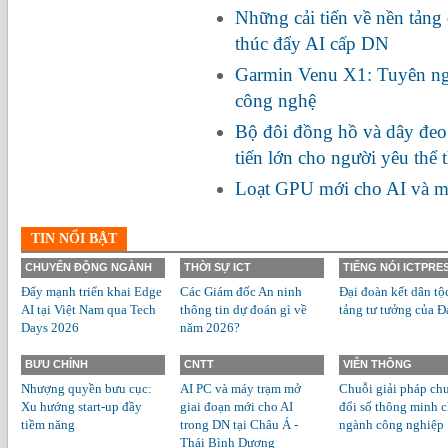
Những cải tiến về nền tảng 
thúc đẩy AI cấp DN
Garmin Venu X1: Tuyên ng
công nghệ
Bộ đôi đồng hồ và dây đe
tiến lớn cho người yêu thể 
Loạt GPU mới cho AI và m
TIN NỔI BẬT
CHUYỂN ĐỘNG NGÀNH
THỜI SỰ ICT
TIẾNG NÓI ICTPRE
Đẩy mạnh triển khai Edge
Các Giám đốc An ninh
Đại đoàn kết dân tộ
AI tại Việt Nam qua Tech
thông tin dự đoán gì về
tảng tư tưởng của Đ
Days 2026
năm 2026?
BƯU CHÍNH
CNTT
VIỄN THÔNG
Nhượng quyền bưu cục:
AI PC và máy trạm mở
Chuỗi giải pháp ch
Xu hướng start-up đầy
giai đoạn mới cho AI
đổi số thông minh 
tiềm năng
trong DN tại Châu Á -
ngành công nghiệp
Thái Bình Dương