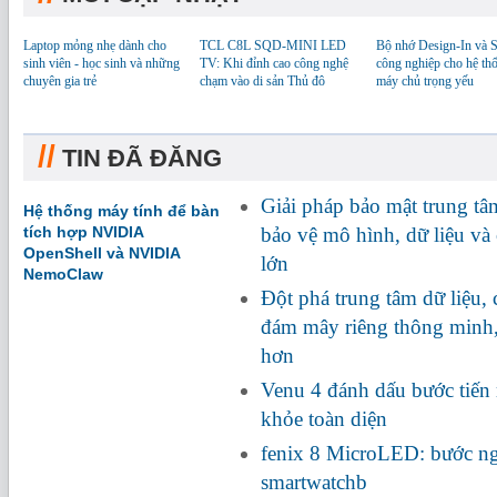
Laptop mỏng nhẹ dành cho
TCL C8L SQD-MINI LED
Bộ nhớ Design-In và
sinh viên - học sinh và những
TV: Khi đỉnh cao công nghệ
công nghiệp cho hệ th
chuyên gia trẻ
chạm vào di sản Thủ đô
máy chủ trọng yếu
//
TIN ĐÃ ĐĂNG
Giải pháp bảo mật trung tâ
Hệ thống máy tính để bàn
tích hợp NVIDIA
bảo vệ mô hình, dữ liệu và
OpenShell và NVIDIA
lớn
NemoClaw
Đột phá trung tâm dữ liệu,
đám mây riêng thông minh
hơn
Venu 4 đánh dấu bước tiến
khỏe toàn diện
fenix 8 MicroLED: bước ng
smartwatchb