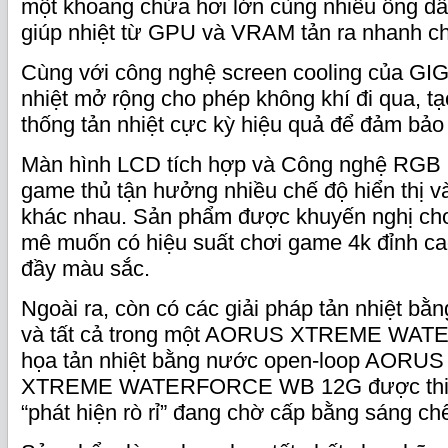
một khoang chứa hơi lớn cùng nhiều ống dẫ
giúp nhiệt từ GPU và VRAM tản ra nhanh c
Cùng với công nghệ screen cooling của GI
nhiệt mở rộng cho phép không khí đi qua, t
thống tản nhiệt cực kỳ hiệu quả để đảm bảo
Màn hình LCD tích hợp và Công nghệ RGB 
game thủ tận hưởng nhiều chế độ hiển thị v
khác nhau. Sản phẩm được khuyến nghị c
mê muốn có hiệu suất chơi game 4k đỉnh c
đầy màu sắc.
Ngoài ra, còn có các giải pháp tản nhiệt bằ
và tất cả trong một AORUS XTREME WAT
họa tản nhiệt bằng nước open-loop AORU
XTREME WATERFORCE WB 12G được thiết
“phát hiện rò rỉ” đang chờ cấp bằng sáng ch