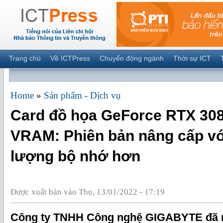
Trang chủ
Về ICTPress
Chuyển động ngành
Thời sự ICT
Home
»
Sản phẩm - Dịch vụ
Card đồ họa GeForce RTX 30
VRAM: Phiên bản nâng cấp vớ
lượng bộ nhớ hơn
Được xuất bản vào Thu, 13/01/2022 - 17:19
Công ty TNHH Công nghệ GIGABYTE đã r