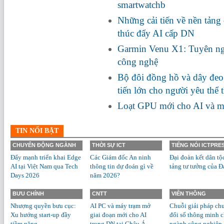
smartwatchb
Những cải tiến về nền tảng 
thúc đẩy AI cấp DN
Garmin Venu X1: Tuyên ng
công nghệ
Bộ đôi đồng hồ và dây đe
tiến lớn cho người yêu thể 
Loạt GPU mới cho AI và m
TIN NỔI BẬT
CHUYỂN ĐỘNG NGÀNH
THỜI SỰ ICT
TIẾNG NÓI ICTPRE
Đẩy mạnh triển khai Edge
Các Giám đốc An ninh
Đại đoàn kết dân tộ
AI tại Việt Nam qua Tech
thông tin dự đoán gì về
tảng tư tưởng của Đ
Days 2026
năm 2026?
BƯU CHÍNH
CNTT
VIỄN THÔNG
Nhượng quyền bưu cục:
AI PC và máy trạm mở
Chuỗi giải pháp ch
Xu hướng start-up đầy
giai đoạn mới cho AI
đổi số thông minh 
tiềm năng
trong DN tại Châu Á -
ngành công nghiệp