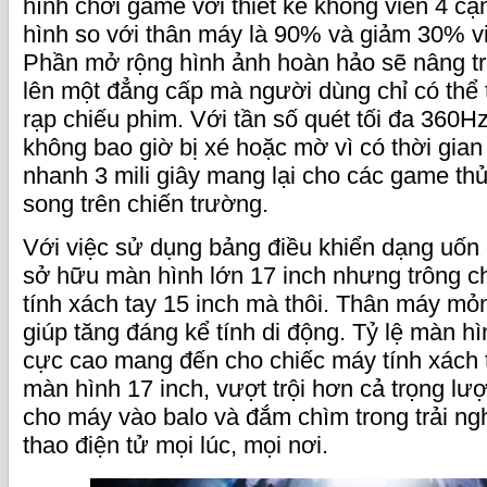
hình chơi game với thiết kế không viền 4 cạn
hình so với thân máy là 90% và giảm 30% v
Phần mở rộng hình ảnh hoàn hảo sẽ nâng tr
lên một đẳng cấp mà người dùng chỉ có thể 
rạp chiếu phim. Với tần số quét tối đa 360H
không bao giờ bị xé hoặc mờ vì có thời gia
nhanh 3 mili giây mang lại cho các game thủ
song trên chiến trường.
Với việc sử dụng bảng điều khiển dạng uố
sở hữu màn hình lớn 17 inch nhưng trông c
tính xách tay 15 inch mà thôi. Thân máy 
giúp tăng đáng kể tính di động. Tỷ lệ màn h
cực cao mang đến cho chiếc máy tính xách 
màn hình 17 inch, vượt trội hơn cả trọng l
cho máy vào balo và đắm chìm trong trải n
thao điện tử mọi lúc, mọi nơi.