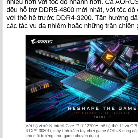
nhiều hơn với tốc độ nhanh hơn. Cả AOR
đều hỗ trợ DDR5-4800 mới nhất, với tốc độ 
với thế hệ trước DDR4-3200. Tận hưởng đầu
các tác vụ đa nhiệm hoặc những trận chiến 
Với bộ vi xử lý Intel® Core ™ i7-12700H thế hệ thứ 12 và 
RTX™ 3080Ti, máy tính xách tay chơi game AORUS cung cấp 
cho môi trường chơi game chuyên dụng)