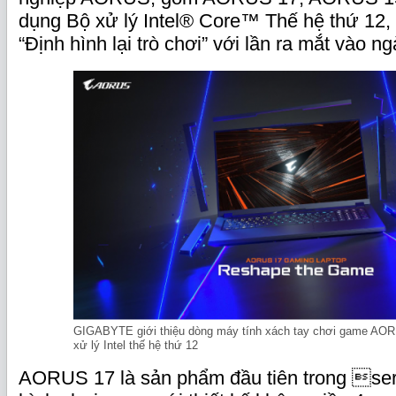
dụng Bộ xử lý Intel® Core™ Thế hệ thứ 12,
“Định hình lại trò chơi” với lần ra mắt vào n
GIGABYTE giới thiệu dòng máy tính xách tay chơi game AORU
xử lý Intel thế hệ thứ 12
AORUS 17 là sản phẩm đầu tiên trong seri