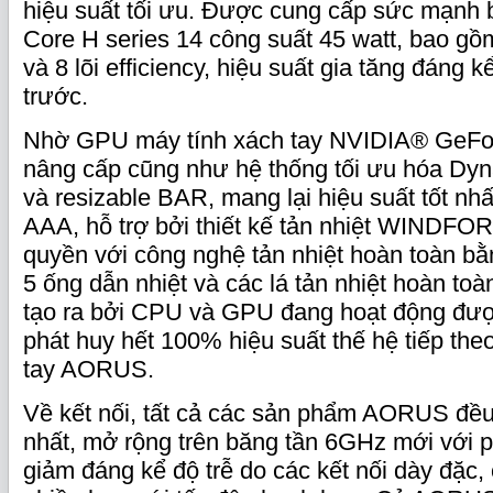
hiệu suất tối ưu. Được cung cấp sức mạnh bở
Core H series 14 công suất 45 watt, bao gồ
và 8 lõi efficiency, hiệu suất gia tăng đáng k
trước.
Nhờ GPU máy tính xách tay NVIDIA® GeF
nâng cấp cũng như hệ thống tối ưu hóa Dyn
và resizable BAR, mang lại hiệu suất tốt nhấ
AAA, hỗ trợ bởi thiết kế tản nhiệt WINDFOR
quyền với công nghệ tản nhiệt hoàn toàn bằ
5 ống dẫn nhiệt và các lá tản nhiệt hoàn toà
tạo ra bởi CPU và GPU đang hoạt động được
phát huy hết 100% hiệu suất thế hệ tiếp the
tay AORUS.
Về kết nối, tất cả các sản phẩm AORUS đều
nhất, mở rộng trên băng tần 6GHz mới với 
giảm đáng kể độ trễ do các kết nối dày đặc,