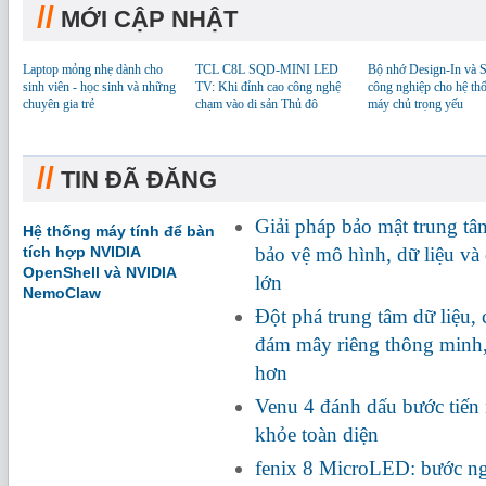
//
MỚI CẬP NHẬT
Laptop mỏng nhẹ dành cho
TCL C8L SQD-MINI LED
Bộ nhớ Design-In và
sinh viên - học sinh và những
TV: Khi đỉnh cao công nghệ
công nghiệp cho hệ th
chuyên gia trẻ
chạm vào di sản Thủ đô
máy chủ trọng yếu
//
TIN ĐÃ ĐĂNG
Giải pháp bảo mật trung tâ
Hệ thống máy tính để bàn
tích hợp NVIDIA
bảo vệ mô hình, dữ liệu và
OpenShell và NVIDIA
lớn
NemoClaw
Đột phá trung tâm dữ liệu,
đám mây riêng thông minh
hơn
Venu 4 đánh dấu bước tiến
khỏe toàn diện
fenix 8 MicroLED: bước ng