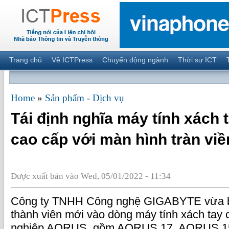
Trang chủ
Về ICTPress
Chuyển động ngành
Thời sự ICT
Home
»
Sản phẩm - Dịch vụ
Tái định nghĩa máy tính xách
cao cấp với màn hình tràn vi
Được xuất bản vào Wed, 05/01/2022 - 11:34
Công ty TNHH Công nghệ GIGABYTE vừa b
thành viên mới vào dòng máy tính xách tay
nghiệp AORUS, gồm AORUS 17, AORUS 1