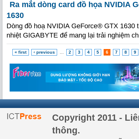
Ra mắt dòng card đồ họa NVIDIA 
1630
Dòng đồ hoạ NVIDIA GeForce® GTX 1630 tra
nhiệt GIGABYTE để mang lại trải nghiệm ch
« first
‹ previous
…
2
3
4
5
6
7
8
9
Copyright 2011 - Li
thông.