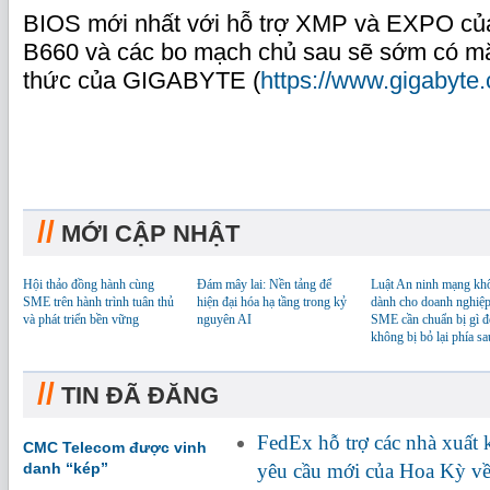
BIOS mới nhất với hỗ trợ XMP và EXPO c
B660 và các bo mạch chủ sau sẽ sớm có mặ
thức của GIGABYTE (
https://www.gigabyte
//
MỚI CẬP NHẬT
Hội thảo đồng hành cùng
Đám mây lai: Nền tảng để
Luật An ninh mạng kh
SME trên hành trình tuân thủ
hiện đại hóa hạ tầng trong kỷ
dành cho doanh nghiệp
và phát triển bền vững
nguyên AI
SME cần chuẩn bị gì đ
không bị bỏ lại phía sa
//
TIN ĐÃ ĐĂNG
FedEx hỗ trợ các nhà xuất
CMC Telecom được vinh
danh “kép”
yêu cầu mới của Hoa Kỳ về