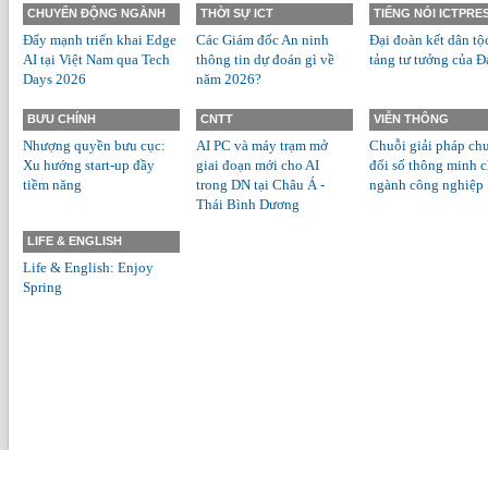
CHUYỂN ĐỘNG NGÀNH
THỜI SỰ ICT
TIẾNG NÓI ICTPRE
Đẩy mạnh triển khai Edge
Các Giám đốc An ninh
Đại đoàn kết dân tộ
AI tại Việt Nam qua Tech
thông tin dự đoán gì về
tảng tư tưởng của Đ
Days 2026
năm 2026?
BƯU CHÍNH
CNTT
VIỄN THÔNG
Nhượng quyền bưu cục:
AI PC và máy trạm mở
Chuỗi giải pháp ch
Xu hướng start-up đầy
giai đoạn mới cho AI
đổi số thông minh 
tiềm năng
trong DN tại Châu Á -
ngành công nghiệp
Thái Bình Dương
LIFE & ENGLISH
Life & English: Enjoy
Spring