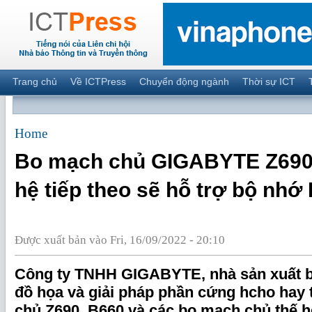
Trang chủ
Về ICTPress
Chuyển động ngành
Thời sự ICT
Home
Bo mạch chủ GIGABYTE Z690,
hệ tiếp theo sẽ hỗ trợ bộ nh
Được xuất bản vào Fri, 16/09/2022 - 20:10
Công ty TNHH GIGABYTE, nhà sản xuất b
đồ họa và giải pháp phần cứng hcho hay 
chủ Z690, B660 và các bo mạch chủ thế h