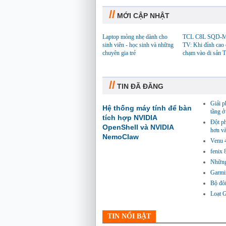
//
MỚI CẬP NHẬT
Laptop mỏng nhẹ dành cho
TCL C8L SQD-M
sinh viên - học sinh và những
TV: Khi đỉnh cao
chuyên gia trẻ
chạm vào di sản 
//
TIN ĐÃ ĐĂNG
Giải p
Hệ thống máy tính để bàn
tầng ở
tích hợp NVIDIA
Đột ph
OpenShell và NVIDIA
hơn và
NemoClaw
Venu 4
fenix
Những 
Garmi
Bộ đôi
Loạt 
TIN NỔI BẬT