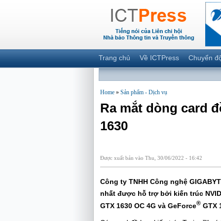
Trang chủ
Về ICTPress
Chuyển đ
Home
»
Sản phẩm - Dịch vụ
Ra mắt dòng card 
1630
Được xuất bản vào Thu, 30/06/2022 - 16:42
Công ty TNHH Công nghệ GIGABYTE 
nhất được hỗ trợ bởi kiến trúc NV
®
GTX 1630 OC 4G và GeForce
GTX 1