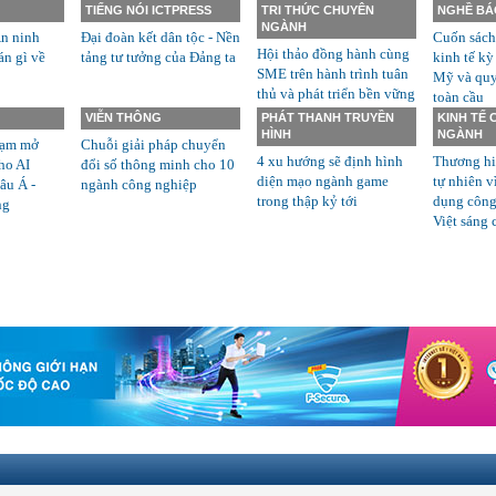
TIẾNG NÓI ICTPRESS
TRI THỨC CHUYÊN
NGHỀ BÁ
NGÀNH
n ninh
Đại đoàn kết dân tộc - Nền
Cuốn sách
Hội thảo đồng hành cùng
án gì về
tảng tư tưởng của Đảng ta
kinh tế kỳ
SME trên hành trình tuân
Mỹ và quyề
thủ và phát triển bền vững
toàn cầu
VIỄN THÔNG
PHÁT THANH TRUYỀN
KINH TẾ
HÌNH
NGÀNH
rạm mở
Chuỗi giải pháp chuyển
4 xu hướng sẽ định hình
Thương hi
ho AI
đổi số thông minh cho 10
diện mạo ngành game
tự nhiên v
âu Á -
ngành công nghiệp
trong thập kỷ tới
dụng công
ng
Việt sáng 