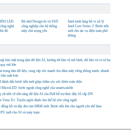
INI LED
Bộ nhớ Design-In và SSD
Intel trình làng bộ vi xử lý
 công nghệ
công nghiệp cho hệ thống
Intel Core Series 3: Bước tiến
Thủ đô
máy chủ trọng yếu
mới cho tác vụ điện toán phổ
thông
háp bảo mật trung tâm dữ liệu AI, hướng tới bảo vệ mô hình, dữ liệu và cơ sở hạ
 quy mô lớn
á trung tâm dữ liệu, cung cấp sức mạnh cho đám mây riêng thông minh, nhanh
 bảo mật hơn
 đánh dấu bước tiến mới giúp chăm sóc sức khỏe toàn diện
 8 MicroLED: bước ngoặt công nghệ của smartwatchb
cải tiến về nền tảng dữ liệu AI của Dell hỗ trợ thúc đẩy AI cấp DN
n Venu X1: Tuyên ngôn dành cho thế hệ yêu công nghệ
 đồng hồ và dây đeo tim HRM mới: Bước tiến lớn cho người yêu thể thao
GPU mới cho AI và máy trạm