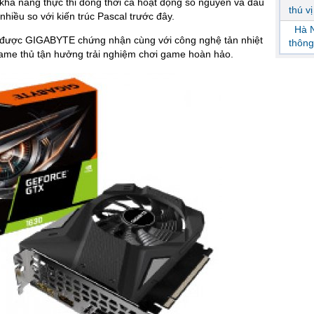
khả năng thực thi đồng thời cả hoạt động số nguyên và dấu
thú v
iều so với kiến trúc Pascal trước đây.
Hà N
 được GIGABYTE chứng nhận cùng với công nghệ tản nhiệt
thông
ame thủ tận hưởng trải nghiệm chơi game hoàn hảo.