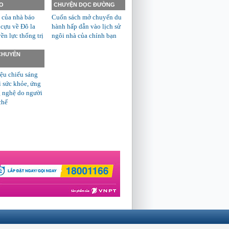
O
CHUYỆN DỌC ĐƯỜNG
 của nhà báo
Cuốn sách mở chuyến du
 cựu về Đô la
hành hấp dẫn vào lịch sử
n lực thống trị
ngôi nhà của chính bạn
 CHUYÊN
ệu chiếu sáng
ì sức khỏe, ứng
 nghệ do người
chế