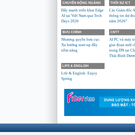
CHUYỂN ĐỘNG NGÀNH
THỜI SỰ ICT
Đẩy mạnh triển khai Edge
Các Giám đốc A
AI tại Việt Nam qua Tech
thông tin dự đo
Days 2026
năm 2026?
BƯU CHÍNH
CNTT
Nhượng quyền bưu cục:
AI PC và máy t
Xu hướng start-up đầy
giai đoạn mới c
tiềm năng
trong DN tại Ch
Thái Bình Dươ
LIFE & ENGLISH
Life & English: Enjoy
Spring