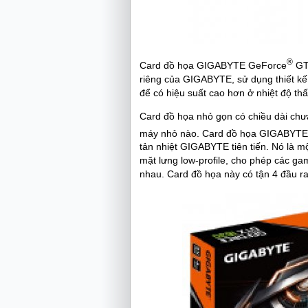
®
Card đồ họa GIGABYTE GeForce
GTX
riêng của GIGABYTE, sử dụng thiết kế 
để có hiệu suất cao hơn ở nhiệt độ th
Card đồ họa nhỏ gọn có chiều dài chư
máy nhỏ nào. Card đồ họa GIGABYT
tản nhiệt GIGABYTE tiên tiến. Nó là 
mặt lưng low-profile, cho phép các ga
nhau. Card đồ họa này có tận 4 đầu r