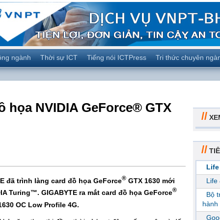
ộng ngành
Thời sự ICT
Tiếng nói ICTPress
Tri thức chuyên ngà
đồ họa NVIDIA GeForce® GTX
//
XE
//
TIÊ
Life
®
đã trình làng card đồ họa GeForce
GTX 1630 mới
Life
®
IDIA Turing™. GIGABYTE ra mắt card đồ họa GeForce
Bộ 
hành 
630 OC Low Profile 4G.
Goog