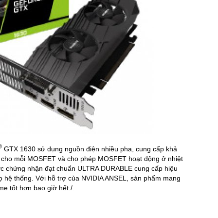
®
GTX 1630 sử dụng nguồn điện nhiều pha, cung cấp khả
ải cho mỗi MOSFET và cho phép MOSFET hoạt động ở nhiệt
ược chứng nhận đạt chuẩn ULTRA DURABLE cung cấp hiệu
 thọ hệ thống. Với hỗ trợ của NVIDIA ANSEL, sản phẩm mang
e tốt hơn bao giờ hết./.