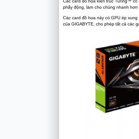
Các card đồ họa kiến trúc Turing™ có 
phẩy động, làm cho chúng nhanh hơn nh
Các card đồ họa này có GPU ép xung
của GIGABYTE, cho phép tất cả các g