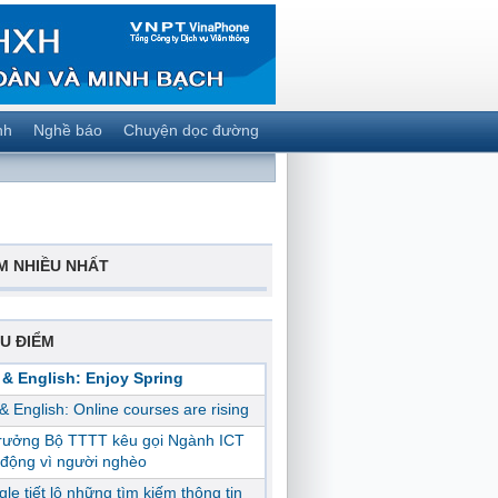
nh
Nghề báo
Chuyện dọc đường
M NHIỀU NHẤT
U ĐIỂM
 & English: Enjoy Spring
 & English: Online courses are rising
trưởng Bộ TTTT kêu gọi Ngành ICT
động vì người nghèo
le tiết lộ những tìm kiếm thông tin