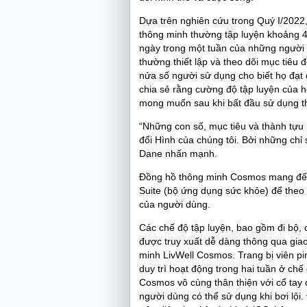
Dựa trên nghiên cứu trong Quý I/2022,
thông minh thường tập luyện khoảng 4
ngày trong một tuần của những người 
thường thiết lập và theo dõi mục tiê
nửa số người sử dụng cho biết họ đạt 
chia sẻ rằng cường độ tập luyện của 
mong muốn sau khi bất đầu sử dụng thi
“Những con số, mục tiêu và thành tự
đổi Hình của chúng tôi. Bởi những chỉ 
Dane nhấn mạnh.
Đồng hồ thông minh Cosmos mang đến 
Suite (bộ ứng dụng sức khỏe) để theo
của người dùng.
Các chế độ tập luyện, bao gồm đi bộ, c
được truy xuất dễ dàng thông qua giao
minh LivWell Cosmos. Trang bị viên pi
duy trì hoạt động trong hai tuần ở chế
Cosmos vô cùng thân thiện với cổ tay 
người dùng có thể sử dụng khi bơi lội