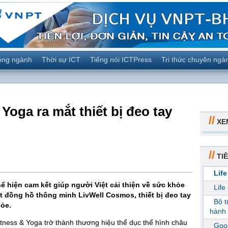
ộng ngành
Thời sự ICT
Tiếng nói ICTPress
Tri thức chuyên ngà
 Yoga ra mắt thiết bị đeo tay
//
XE
//
TIÊ
Life
thể hiện cam kết giúp người Việt cải thiện về sức khỏe
Life
ắt đồng hồ thông minh LivWell Cosmos, thiết bị đeo tay
Bộ 
ỏe.
hành 
tness & Yoga trở thành thương hiệu thể dục thể hình châu
Goog