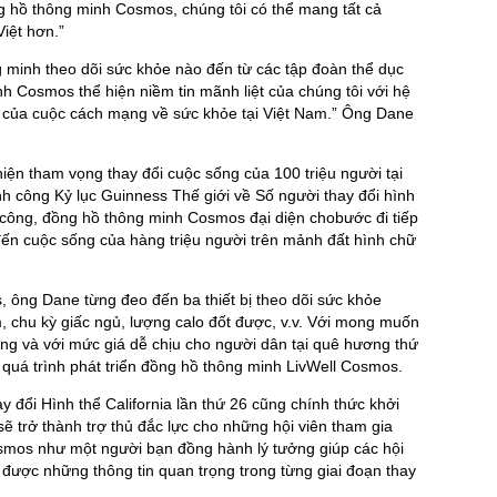
ng hồ thông minh Cosmos, chúng tôi có thể mang tất cả
iệt hơn.”
ng minh theo dõi sức khỏe nào đến từ các tập đoàn thể dục
nh Cosmos thể hiện niềm tin mãnh liệt của chúng tôi với hệ
ại của cuộc cách mạng về sức khỏe tại Việt Nam.” Ông Dane
hiện tham vọng thay đổi cuộc sống của 100 triệu người tại
nh công Kỷ lục Guinness Thế giới về Số người thay đổi hình
nh công, đồng hồ thông minh Cosmos đại diện chobước đi tiếp
đến cuộc sống của hàng triệu người trên mảnh đất hình chữ
, ông Dane từng đeo đến ba thiết bị theo dõi sức khỏe
m, chu kỳ giấc ngủ, lượng calo đốt được, v.v. Với mong muốn
ượng và với mức giá dễ chịu cho người dân tại quê hương thứ
 quá trình phát triển đồng hồ thông minh LivWell Cosmos.
ay đổi Hình thể California lần thứ 26 cũng chính thức khởi
 trở thành trợ thủ đắc lực cho những hội viên tham gia
smos như một người bạn đồng hành lý tưởng giúp các hội
m được những thông tin quan trọng trong từng giai đoạn thay