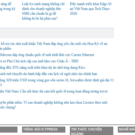
 tảng để
Luật An ninh mạng không chỉ
Đẩy mạnh triển khai Edge AI
ng trong kỷ
dành cho doanh nghiệp lớn:
tại Việt Nam qua Tech Days
SME cần chuẩn bị gì để
2026
không bị bỏ lại phía sau?
hỗ trợ các nhà xuất khẩu Việt Nam đáp ứng yêu cầu mới của Hoa Kỳ về an
sản phẩm
lecom đáp ứng chuẩn quốc tế mới nhất lĩnh vực Carrier Ethernet
et có Phó Chủ tịch cấp cao mới khu vực Châu Á - TBD
ng đến 35% năng suất triển khai dự án nhờ ứng dụng Kiro
ách mở chuyến du hành hấp dẫn vào lịch sử ngôi nhà của chính bạn
ng 320 triệu USD trong vòng gọi vốn series H, Airwallex được định giá đạt 11
D
ện Việt Nam: Cầu nối thực thi cam kết quốc tế trong hoạt động tương trợ tư
yền phần mềm: Vì sao doanh nghiệp không nên lựa chọn License theo một
thức chung?
TIẾNG NÓI ICTPRESS
TRI THỨC CHUYÊN
NGHỀ BÁ
NGÀNH