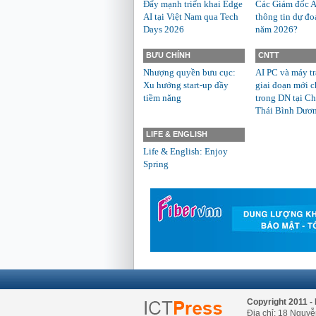
Đẩy mạnh triển khai Edge
Các Giám đốc A
AI tại Việt Nam qua Tech
thông tin dự đo
Days 2026
năm 2026?
BƯU CHÍNH
CNTT
Nhượng quyền bưu cục:
AI PC và máy t
Xu hướng start-up đầy
giai đoạn mới c
tiềm năng
trong DN tại Ch
Thái Bình Dươ
LIFE & ENGLISH
Life & English: Enjoy
Spring
Copyright 2011 - 
Địa chỉ: 18 Nguyễ