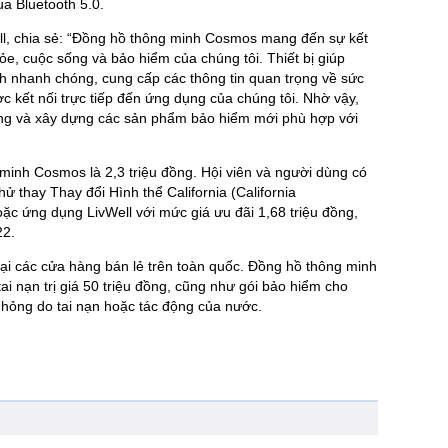
ua Bluetooth 5.0.
ll, chia sẻ: “Đồng hồ thông minh Cosmos mang đến sự kết
ỏe, cuộc sống và bảo hiểm của chúng tôi. Thiết bị giúp
h nhanh chóng, cung cấp các thông tin quan trọng về sức
c kết nối trực tiếp đến ứng dụng của chúng tôi. Nhờ vậy,
ùng và xây dựng các sản phẩm bảo hiểm mới phù hợp với
minh Cosmos là 2,3 triệu đồng. Hội viên và người dùng có
hử thay Thay đổi Hình thể California (California
ặc ứng dụng LivWell với mức giá ưu đãi 1,68 triệu đồng,
22.
ại các cửa hàng bán lẻ trên toàn quốc. Đồng hồ thông minh
 nạn trị giá 50 triệu đồng, cũng như gói bảo hiểm cho
ư hỏng do tai nạn hoặc tác động của nước.