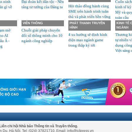
n ninh
Đại đoàn kết dân tộc - Nền
Cuốn sách
Hội thảo đồng hành cùng
án gì về
tảng tư tưởng của Đảng ta
kinh tế kỳ
SME trên hành trình tuân
Mỹ và quyề
thủ và phát triển bền vững
toàn cầu
VIỄN THÔNG
PHÁT THANH TRUYỀN
KINH TẾ
HÌNH
NGÀNH
rạm mở
Chuỗi giải pháp chuyển
4 xu hướng sẽ định hình
Thương hi
ho AI
đổi số thông minh cho 10
diện mạo ngành game
tự nhiên v
âu Á -
ngành công nghiệp
trong thập kỷ tới
dụng công
ng
Việt sáng 
Liên chi hội Nhà báo Thông tin và Truyền thông.
n Du, Hà Nội. Tel: (024) 37821710. Email: info@ictpress.vn