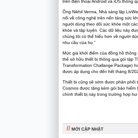
trên điện thoại Android và iOS thông q
Ông Nikhil Verma, Nhà sáng lập LivWe
nối về công nghệ trên nển tảng sức kh
người dùng theo dõi sức khỏe một các
khỏe và tập luyện. Các dữ liệu này đượ
chúng tôi có thể hiểu hơn về người d
nhu cầu của họ.”
Mức giá khởi điểm của đồng hồ thông 
thể sở hữu thiết bị thông qua gói tập T
Transformation Challange Package) ho
được áp dụng cho đến hết tháng 8/20
Thiết bị cũng sẽ sớm được phân phối t
Cosmos được tặng kèm gói bảo hiểm tai
chính thiết bị này trong trường hợp h
//
MỚI CẬP NHẬT