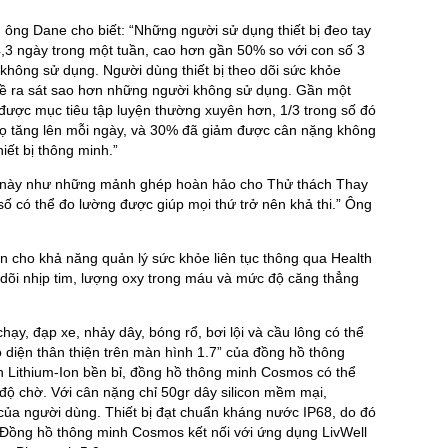
 ông Dane cho biết: “Những người sử dụng thiết bị đeo tay
,3 ngày trong một tuần, cao hơn gần 50% so với con số 3
không sử dụng. Người dùng thiết bị theo dõi sức khỏe
u đề ra sát sao hơn những người không sử dụng. Gần một
được mục tiêu tập luyện thường xuyên hơn, 1/3 trong số đó
họ tăng lên mỗi ngày, và 30% đã giảm được cân nặng không
ết bị thông minh.”
u này như những mảnh ghép hoàn hảo cho Thử thách Thay
số có thể đo lường được giúp mọi thứ trở nên khả thi.” Ông
cho khả năng quản lý sức khỏe liên tục thông qua Health
 dõi nhịp tim, lượng oxy trong máu và mức độ căng thẳng
hạy, đạp xe, nhảy dây, bóng rổ, bơi lội và cầu lông có thể
 diện thân thiện trên màn hình 1.7” của đồng hồ thông
n Lithium-Ion bền bỉ, đồng hồ thông minh Cosmos có thể
 độ chờ. Với cân nặng chỉ 50gr dây silicon mềm mại,
của người dùng. Thiết bị đạt chuẩn kháng nước IP68, do đó
. Đồng hồ thông minh Cosmos kết nối với ứng dụng LivWell