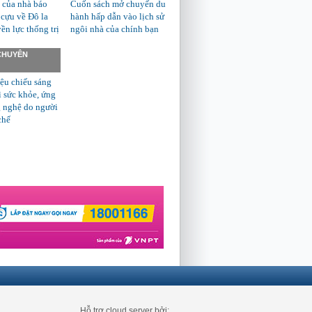
 của nhà báo
Cuốn sách mở chuyến du
 cựu về Đô la
hành hấp dẫn vào lịch sử
n lực thống trị
ngôi nhà của chính bạn
 CHUYÊN
ệu chiếu sáng
ì sức khỏe, ứng
 nghệ do người
chế
Hỗ trợ cloud server bởi: