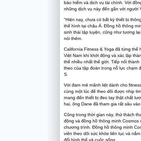
bảo hiểm và dịch vụ tài chính. Với đồ
những dịch vụ này đến gần với người V
“Hiện nay, chưa có bất kỳ thiết bị thô
thể hình tại châu Á. Đồng hồ thông mi
sinh thái tập luyện, cũng như tương l
nói thêm.
California Fitness & Yoga đã từng thể 
Việt Nam khi khởi động và xác lập thà
thể nhiều nhất thế giới. Tiếp nối thà
theo của tập đoàn trong nỗ lực chạm 
S.
Với đam mê mãnh liệt dành cho fitness
cùng một lúc để theo dõi được nhịp ti
mang đến thiết bị đeo tay thật chất l
hai, ông Dane đã tham gia rất sâu vào
Cũng trong thời gian này, thử thách th
động và đồng hồ thông minh Cosmos sẽ
chương trình. Đồng hồ thông minh Co
viên theo dõi sức khỏe liên tục và nắ
đổi hình thể và cuộc sống.