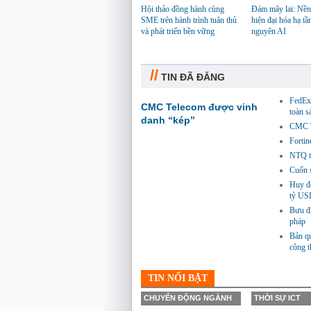
Hội thảo đồng hành cùng
Đám mây lai: Nền
SME trên hành trình tuân thủ
hiện đại hóa hạ tầ
và phát triển bền vững
nguyên AI
//
TIN ĐÃ ĐĂNG
FedEx 
CMC Telecom được vinh
toàn 
danh “kép”
CMC Te
Fortin
NTQ tă
Cuốn s
Huy độ
tỷ US
Bưu đi
pháp
Bản qu
công 
TIN NỔI BẬT
CHUYỂN ĐỘNG NGÀNH
THỜI SỰ ICT