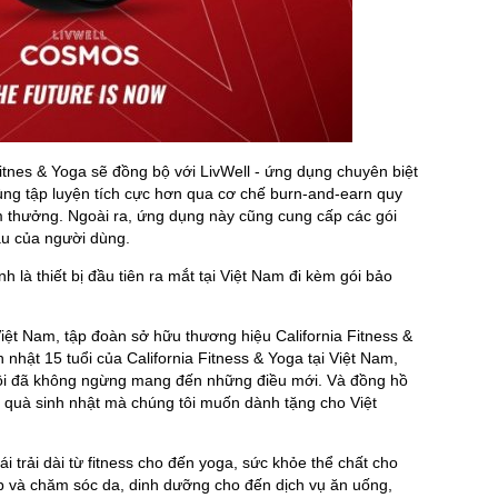
Fitnes & Yoga sẽ đồng bộ với LivWell - ứng dụng chuyên biệt
ùng tập luyện tích cực hơn qua cơ chế burn-and-earn quy
m thưởng. Ngoài ra, ứng dụng này cũng cung cấp các gói
u của người dùng.
là thiết bị đầu tiên ra mắt tại Việt Nam đi kèm gói bảo
t Nam, tập đoàn sở hữu thương hiệu California Fitness &
nhật 15 tuổi của California Fitness & Yoga tại Việt Nam,
i đã không ngừng mang đến những điều mới. Và đồng hồ
quà sinh nhật mà chúng tôi muốn dành tặng cho Việt
i trải dài từ fitness cho đến yoga, sức khỏe thể chất cho
ẹp và chăm sóc da, dinh dưỡng cho đến dịch vụ ăn uống,