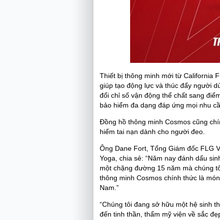
Thiết bị thông minh mới từ California 
giúp tạo động lực và thúc đẩy người d
đổi chỉ số vận động thể chất sang điể
bảo hiểm đa dạng đáp ứng mọi nhu cầ
Đồng hồ thông minh Cosmos cũng chính 
hiểm tai nạn dành cho người đeo.
Ông Dane Fort, Tổng Giám đốc FLG Việ
Yoga, chia sẻ: “Năm nay đánh dấu sinh 
một chặng đường 15 năm mà chúng tô
thông minh Cosmos chính thức là món 
Nam.”
“Chúng tôi đang sở hữu một hệ sinh thá
đến tinh thần, thẩm mỹ viện về sắc đ