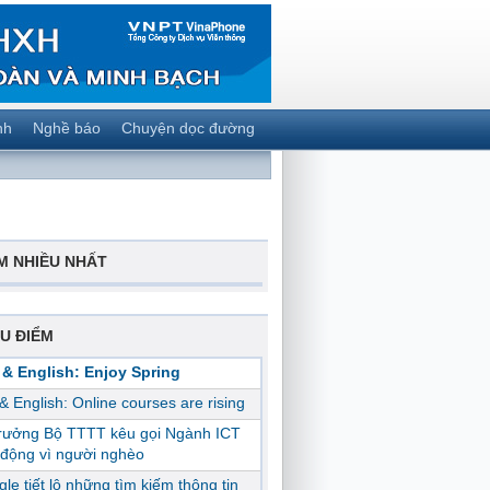
nh
Nghề báo
Chuyện dọc đường
M NHIỀU NHẤT
U ĐIỂM
 & English: Enjoy Spring
 & English: Online courses are rising
trưởng Bộ TTTT kêu gọi Ngành ICT
động vì người nghèo
le tiết lộ những tìm kiếm thông tin