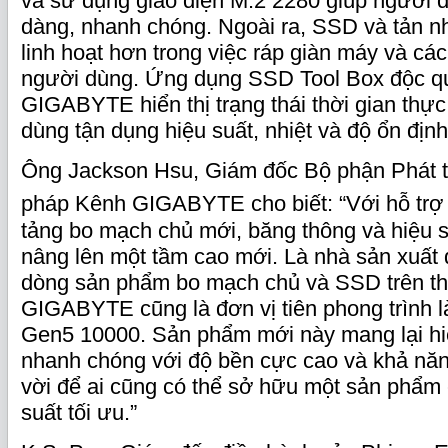
và sử dụng giao diện M.2 2280 giúp người d
dàng, nhanh chóng. Ngoài ra, SSD và tản nh
linh hoạt hơn trong việc ráp giàn máy và các
người dùng. Ứng dụng SSD Tool Box độc q
GIGABYTE hiển thị trạng thái thời gian th
dùng tận dụng hiệu suất, nhiệt và độ ổn định
Ông Jackson Hsu, Giám đốc Bộ phận Phát t
pháp Kênh GIGABYTE cho biết: “Với hỗ trợ
tảng bo mạch chủ mới, băng thông và hiệu s
nâng lên một tầm cao mới. Là nhà sản xuất 
dòng sản phẩm bo mạch chủ và SSD trên thị
GIGABYTE cũng là đơn vị tiên phong trìn
Gen5 10000. Sản phẩm mới này mang lại hiệ
nhanh chóng với độ bền cực cao và khả năn
vời để ai cũng có thể sở hữu một sản phẩm 
suất tối ưu.”