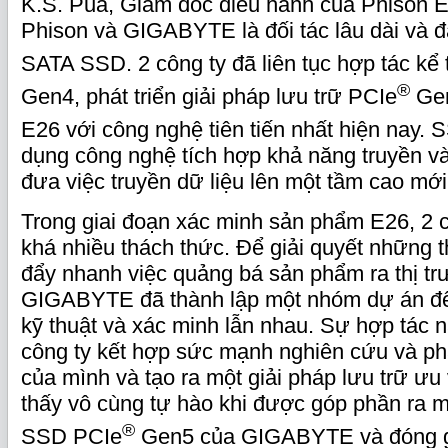
K.S. Pua, Giám đốc điều hành của Phison El
Phison và GIGABYTE là đối tác lâu dài và đ
SATA SSD. 2 công ty đã liên tục hợp tác kể
®
Gen4, phát triển giải pháp lưu trữ PCIe
Gen
E26 với công nghệ tiên tiến nhất hiện nay.
dụng công nghệ tích hợp khả năng truyền và 
đưa việc truyền dữ liệu lên một tầm cao mới
Trong giai đoạn xác minh sản phẩm E26, 2 
khá nhiều thách thức. Để giải quyết những 
đẩy nhanh việc quảng bá sản phẩm ra thị tr
GIGABYTE đã thành lập một nhóm dự án để 
kỹ thuật và xác minh lẫn nhau. Sự hợp tác 
công ty kết hợp sức mạnh nghiên cứu và ph
của mình và tạo ra một giải pháp lưu trữ ưu
thấy vô cùng tự hào khi được góp phần ra 
®
SSD PCIe
Gen5 của GIGABYTE và đóng gó