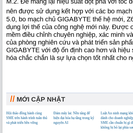
M.2. Để mang lại hiệu suất đột phá với tốc
nên được sử dụng kết hợp với các bo mạch 
5.0, bo mạch chủ GIGABYTE thế hệ mới, Z69
dụng lợi thế của công nghệ mới này. Được c
mềm điều chỉnh chuyên nghiệp, xác minh và
của phòng nghiên cứu và phát triển sản ph
GIGABYTE với độ ổn định cao hơn và hiệu 
hóa chắc chắn là sự lựa chọn tốt nhất cho 
//
MỚI CẬP NHẬT
Hội thảo đồng hành cùng
Đám mây lai: Nền tảng để
Luật An ninh mạng kh
SME trên hành trình tuân thủ
hiện đại hóa hạ tầng trong kỷ
dành cho doanh nghiệp
và phát triển bền vững
nguyên AI
SME cần chuẩn bị gì đ
không bị bỏ lại phía sa