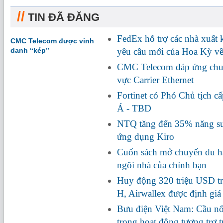
//
TIN ĐÃ ĐĂNG
FedEx hỗ trợ các nhà xuất
CMC Telecom được vinh
danh “kép”
yêu cầu mới của Hoa Kỳ về
CMC Telecom đáp ứng chuẩ
vực Carrier Ethernet
Fortinet có Phó Chủ tịch c
Á - TBD
NTQ tăng đến 35% năng suấ
ứng dụng Kiro
Cuốn sách mở chuyến du hà
ngôi nhà của chính bạn
Huy động 320 triệu USD tr
H, Airwallex được định giá
Bưu điện Việt Nam: Cầu nối
trong hoạt động tương trợ 