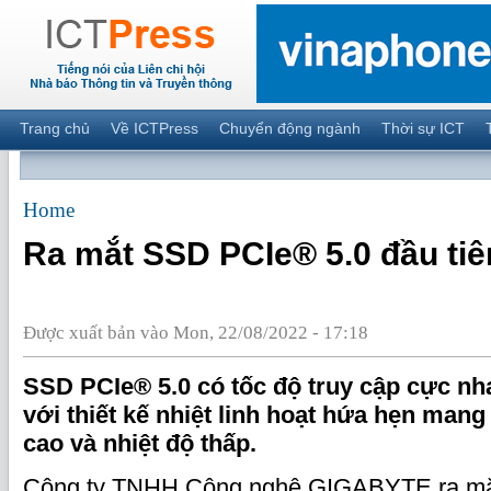
Trang chủ
Về ICTPress
Chuyển động ngành
Thời sự ICT
Home
Ra mắt SSD PCIe® 5.0 đầu tiên
Được xuất bản vào Mon, 22/08/2022 - 17:18
SSD PCIe® 5.0 có tốc độ truy cập cực nh
với thiết kế nhiệt linh hoạt hứa hẹn mang 
cao và nhiệt độ thấp.
Công ty TNHH Công nghệ GIGABYTE ra 