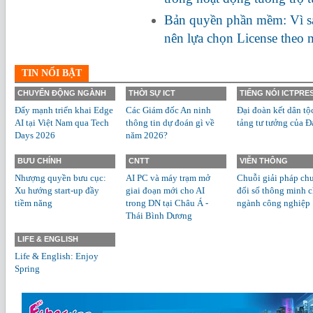
Bản quyền phần mềm: Vì s
nên lựa chọn License theo
TIN NỔI BẬT
CHUYỂN ĐỘNG NGÀNH
THỜI SỰ ICT
TIẾNG NÓI ICTPRE
Đẩy mạnh triển khai Edge
Các Giám đốc An ninh
Đại đoàn kết dân tộ
AI tại Việt Nam qua Tech
thông tin dự đoán gì về
tảng tư tưởng của Đ
Days 2026
năm 2026?
BƯU CHÍNH
CNTT
VIỄN THÔNG
Nhượng quyền bưu cục:
AI PC và máy trạm mở
Chuỗi giải pháp ch
Xu hướng start-up đầy
giai đoạn mới cho AI
đổi số thông minh 
tiềm năng
trong DN tại Châu Á -
ngành công nghiệp
Thái Bình Dương
LIFE & ENGLISH
Life & English: Enjoy
Spring