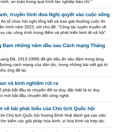
nh, an toàn trong quá trình tác nghiệp báo chí."
anh, truyền hình đưa Nghị quyết vào cuộc sống
n tổ chức hội nghị tổng kết và trao giải thưởng cuộc thi
yền hình năm 2023, với chủ đề: “Công tác tuyên truyền về
ụ các công trình trọng điểm và phát triển kinh tế-xã hội”.
ng Đạm những năm đầu sau Cách mạng Tháng
uang Đệ, 1913-1999) đã ghi dấu ấn sâu đậm trong làng
ường cách mạng của dân tộc, trong những bài viết giá trị
hu ông để lại.
học và kinh nghiệm rút ra
phải bắt đầu từ chuyển đổi tư duy, đặc biệt là tư duy
đó mới bắt đầu chuyển đổi công nghệ.
t về bài phát biểu của Chủ tịch Quốc hội
 tin Chủ tịch Quốc hội Vương Đình Huệ đánh giá cao việc
tìm kiếm các giải pháp hòa bình, vì hòa bình và hợp tác.