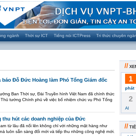
ộng ngành
Thời sự ICT
Tiếng nói ICTPress
Tri thức chuyên ngà
//
XE
1
hà báo Đỗ Đức Hoàng làm Phó Tổng Giám đốc
phát 
ưởng Ban Thời sự, Đài Truyền hình Việt Nam đã chính thức
2
Thủ tướng Chính phủ về việc bổ nhiệm chức vụ Phó Tổng
AI
 thu hút các doanh nghiệp của Đức
//
 Nam từ lâu đã nổi lên không chỉ với những mặt hàng như
TIÊ
, mà luôn sẵn sàng đổi mới và tiếp thu những công nghệ mới.