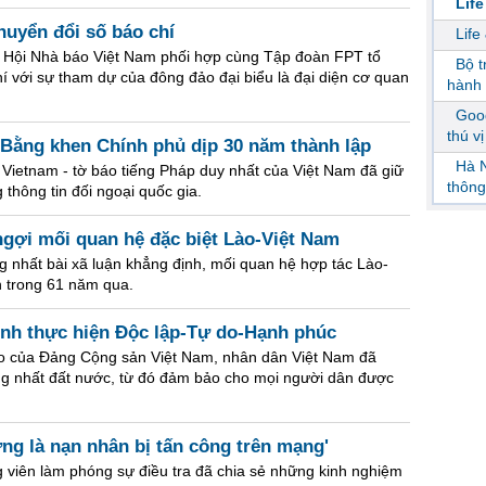
Life
huyển đổi số báo chí
Life
, Hội Nhà báo Việt Nam phối hợp cùng Tập đoàn FPT tổ
Bộ 
 với sự tham dự của đông đảo đại biểu là đại diện cơ quan
hành 
.
Goog
thú v
 Bằng khen Chính phủ dịp 30 năm thành lập
Hà N
 Vietnam - tờ báo tiếng Pháp duy nhất của Việt Nam đã giữ
thông
 thông tin đối ngoại quốc gia.
ngợi mối quan hệ đặc biệt Lào-Việt Nam
g nhất bài xã luận khẳng định, mối quan hệ hợp tác Lào-
n trong 61 năm qua.
ịnh thực hiện Độc lập-Tự do-Hạnh phúc
ạo của Đảng Cộng sản Việt Nam, nhân dân Việt Nam đã
ống nhất đất nước, từ đó đảm bảo cho mọi người dân được
ừng là nạn nhân bị tấn công trên mạng'
viên làm phóng sự điều tra đã chia sẻ những kinh nghiệm