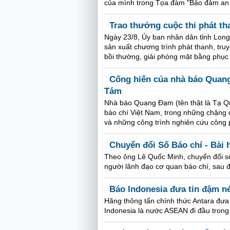
của mình trong Tọa đàm "Bảo đảm an ni
Trao thưởng cuộc thi phát th
Ngày 23/8, Ủy ban nhân dân tỉnh Long A
sản xuất chương trình phát thanh, tru
bồi thường, giải phóng mặt bằng phục v
Cống hiến của nhà báo Qua
Tám
Nhà báo Quang Đạm (tên thật là Tạ Q
báo chí Việt Nam, trong những chặng đ
và những công trình nghiên cứu công p
Chuyển đổi Số Báo chí - Bài 
Theo ông Lê Quốc Minh, chuyển đổi số 
người lãnh đạo cơ quan báo chí, sau 
Báo Indonesia đưa tin đậm né
Hãng thông tấn chính thức Antara đưa
Indonesia là nước ASEAN đi đầu trong 