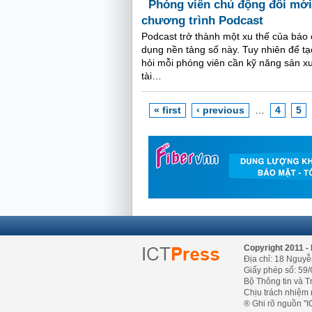
Phóng viên chủ động đổi mới
chương trình Podcast
Podcast trở thành một xu thế của báo 
dụng nền tảng số này. Tuy nhiên để tạ
hỏi mỗi phóng viên cần kỹ năng sản xu
tài…
« first
‹ previous
…
4
5
Copyright 2011 - 
Địa chỉ: 18 Nguyễ
Giấy phép số: 59/
Bộ Thông tin và T
Chịu trách nhiệm 
® Ghi rõ nguồn "IC