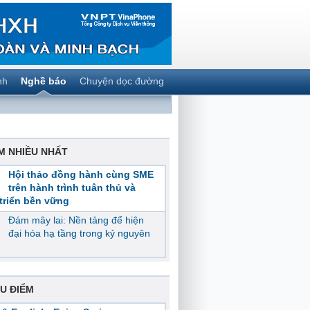
nh
Nghề báo
Chuyện dọc đường
M NHIỀU NHẤT
Hội thảo đồng hành cùng SME
trên hành trình tuân thủ và
triển bền vững
Đám mây lai: Nền tảng để hiện
đại hóa hạ tầng trong kỷ nguyên
U ĐIỂM