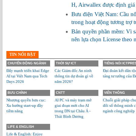
H, Airwallex được định giá
Bưu điện Việt Nam: Cầu nối
trong hoạt động tương trợ 
Bản quyền phần mềm: Vì s
nên lựa chọn License theo
TIN NỔI BẬT
CHUYỂN ĐỘNG NGÀNH
THỜI SỰ ICT
TIẾNG NÓI ICTPRE
Đẩy mạnh triển khai Edge
Các Giám đốc An ninh
Đại đoàn kết dân tộ
AI tại Việt Nam qua Tech
thông tin dự đoán gì về
tảng tư tưởng của Đ
Days 2026
năm 2026?
BƯU CHÍNH
CNTT
VIỄN THÔNG
Nhượng quyền bưu cục:
AI PC và máy trạm mở
Chuỗi giải pháp ch
Xu hướng start-up đầy
giai đoạn mới cho AI
đổi số thông minh 
tiềm năng
trong DN tại Châu Á -
ngành công nghiệp
Thái Bình Dương
LIFE & ENGLISH
Life & English: Enjoy