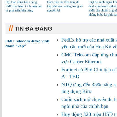
Hội thảo đồng hành cùng
Đám mây lai: Nền tảng để
Luật An ninh mạng kh
SME trên hành trình tuân thủ
hiện đại hóa hạ tầng trong kỷ
dành cho doanh nghiệp
và phát triển bền vững
nguyên AI
SME cần chuẩn bị gì đ
không bị bỏ lại phía sa
//
TIN ĐÃ ĐĂNG
FedEx hỗ trợ các nhà xuất
CMC Telecom được vinh
danh “kép”
yêu cầu mới của Hoa Kỳ về
CMC Telecom đáp ứng chuẩ
vực Carrier Ethernet
Fortinet có Phó Chủ tịch c
Á - TBD
NTQ tăng đến 35% năng suấ
ứng dụng Kiro
Cuốn sách mở chuyến du hà
ngôi nhà của chính bạn
Huy động 320 triệu USD tr