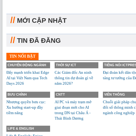
//
MỚI CẬP NHẬT
//
TIN ĐÃ ĐĂNG
TIN NỔI BẬT
CHUYỂN ĐỘNG NGÀNH
THỜI SỰ ICT
TIẾNG NÓI ICTPRE
Đẩy mạnh triển khai Edge
Các Giám đốc An ninh
Đại đoàn kết dân tộ
AI tại Việt Nam qua Tech
thông tin dự đoán gì về
tảng tư tưởng của Đ
Days 2026
năm 2026?
BƯU CHÍNH
CNTT
VIỄN THÔNG
Nhượng quyền bưu cục:
AI PC và máy trạm mở
Chuỗi giải pháp ch
Xu hướng start-up đầy
giai đoạn mới cho AI
đổi số thông minh 
tiềm năng
trong DN tại Châu Á -
ngành công nghiệp
Thái Bình Dương
LIFE & ENGLISH
Life & English: Enjoy