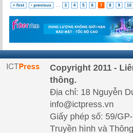
« first
‹ previous
…
3
4
5
6
7
8
9
10
Copyright 2011 - Li
thông.
Địa chỉ: 18 Nguyễn Du
info@ictpress.vn
Giấy phép số: 59/GP
Truyền hình và Thông 