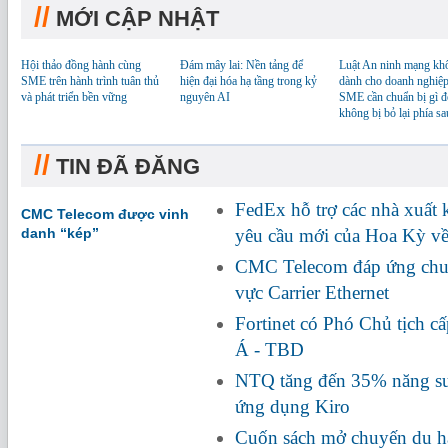
//
MỚI CẬP NHẬT
Hội thảo đồng hành cùng
Đám mây lai: Nền tảng để
Luật An ninh mạng kh
SME trên hành trình tuân thủ
hiện đại hóa hạ tầng trong kỷ
dành cho doanh nghiệp
và phát triển bền vững
nguyên AI
SME cần chuẩn bị gì đ
không bị bỏ lại phía sa
//
TIN ĐÃ ĐĂNG
FedEx hỗ trợ các nhà xuất
CMC Telecom được vinh
danh “kép”
yêu cầu mới của Hoa Kỳ về
CMC Telecom đáp ứng chuẩ
vực Carrier Ethernet
Fortinet có Phó Chủ tịch c
Á - TBD
NTQ tăng đến 35% năng suấ
ứng dụng Kiro
Cuốn sách mở chuyến du hà