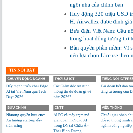
ngôi nhà của chính bạn
Huy động 320 triệu USD tr
H, Airwallex được định giá
Bưu điện Việt Nam: Cầu nối
trong hoạt động tương trợ 
Bản quyền phần mềm: Vì s
nên lựa chọn License theo
TIN NỔI BẬT
CHUYỂN ĐỘNG NGÀNH
THỜI SỰ ICT
TIẾNG NÓI ICTPRE
Đẩy mạnh triển khai Edge
Các Giám đốc An ninh
Đại đoàn kết dân tộ
AI tại Việt Nam qua Tech
thông tin dự đoán gì về
tảng tư tưởng của Đ
Days 2026
năm 2026?
BƯU CHÍNH
CNTT
VIỄN THÔNG
Nhượng quyền bưu cục:
AI PC và máy trạm mở
Chuỗi giải pháp ch
Xu hướng start-up đầy
giai đoạn mới cho AI
đổi số thông minh 
tiềm năng
trong DN tại Châu Á -
ngành công nghiệp
Thái Bình Dương