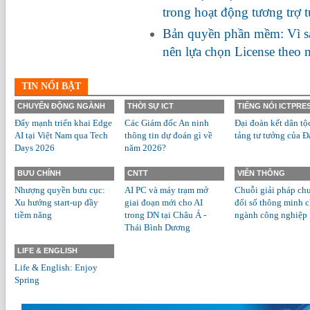
trong hoạt động tương trợ 
Bản quyền phần mềm: Vì s
nên lựa chọn License theo
TIN NỔI BẬT
CHUYỂN ĐỘNG NGÀNH
THỜI SỰ ICT
TIẾNG NÓI ICTPRE
Đẩy mạnh triển khai Edge
Các Giám đốc An ninh
Đại đoàn kết dân tộ
AI tại Việt Nam qua Tech
thông tin dự đoán gì về
tảng tư tưởng của Đ
Days 2026
năm 2026?
BƯU CHÍNH
CNTT
VIỄN THÔNG
Nhượng quyền bưu cục:
AI PC và máy trạm mở
Chuỗi giải pháp ch
Xu hướng start-up đầy
giai đoạn mới cho AI
đổi số thông minh 
tiềm năng
trong DN tại Châu Á -
ngành công nghiệp
Thái Bình Dương
LIFE & ENGLISH
Life & English: Enjoy
Spring