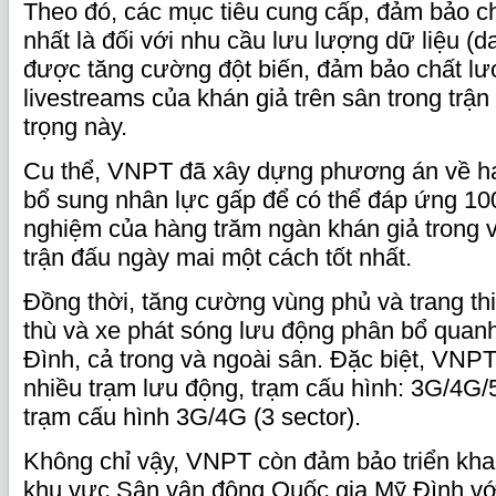
Theo đó, các mục tiêu cung cấp, đảm bảo ch
nhất là đối với nhu cầu lưu lượng dữ liệu (da
được tăng cường đột biến, đảm bảo chất lư
livestreams của khán giả trên sân trong trậ
trọng này.
Cu thể, VNPT đã xây dựng phương án về hạ
bổ sung nhân lực gấp để có thể đáp ứng 10
nghiệm của hàng trăm ngàn khán giả trong 
trận đấu ngày mai một cách tốt nhất.
Đồng thời, tăng cường vùng phủ và trang thiế
thù và xe phát sóng lưu động phân bổ quan
Đình, cả trong và ngoài sân. Đặc biệt, VNP
nhiều trạm lưu động, trạm cấu hình: 3G/4G/
trạm cấu hình 3G/4G (3 sector).
Không chỉ vậy, VNPT còn đảm bảo triển kha
khu vực Sân vận động Quốc gia Mỹ Đình với