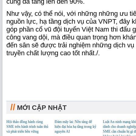
cũng đã tăng lên đến 90%.
Như vậy, có thể nói, với những những ưu tiê
nguồn lực, hạ tầng dịch vụ của VNPT, đây k
góp phần cổ vũ đội tuyển Việt Nam thi đấu 
công vang dội, mà điều quan trọng hơn khán
đến sân sẽ được trải nghiệm những dịch vụ
truyền chất lượng cao tốt nhất./.
//
MỚI CẬP NHẬT
Hội thảo đồng hành cùng
Đám mây lai: Nền tảng để
Luật An ninh mạng kh
SME trên hành trình tuân thủ
hiện đại hóa hạ tầng trong kỷ
dành cho doanh nghiệp
và phát triển bền vững
nguyên AI
SME cần chuẩn bị gì đ