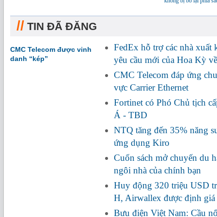
không bị bỏ lại phía sa
//
TIN ĐÃ ĐĂNG
FedEx hỗ trợ các nhà xuất
CMC Telecom được vinh
danh “kép”
yêu cầu mới của Hoa Kỳ về
CMC Telecom đáp ứng chuẩ
vực Carrier Ethernet
Fortinet có Phó Chủ tịch c
Á - TBD
NTQ tăng đến 35% năng suấ
ứng dụng Kiro
Cuốn sách mở chuyến du hà
ngôi nhà của chính bạn
Huy động 320 triệu USD tr
H, Airwallex được định giá
Bưu điện Việt Nam: Cầu nối