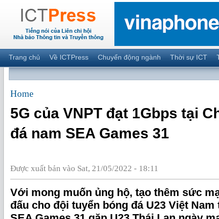
Trang chủ
Về ICTPress
Chuyển động ngành
Thời sự ICT
Home
5G của VNPT đạt 1Gbps tại C
đá nam SEA Games 31
Được xuất bản vào Sat, 21/05/2022 - 18:11
Với mong muốn ủng hộ, tạo thêm sức mạn
đấu cho đội tuyển bóng đá U23 Việt Nam t
SEA Games 31 gặp U23 Thái Lan ngày mai